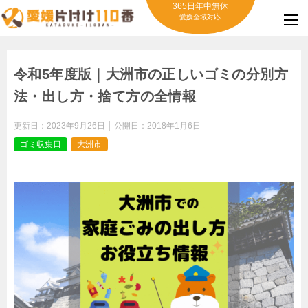
365日年中無休
愛媛全域対応
令和5年度版｜大洲市の正しいゴミの分別方
法・出し方・捨て方の全情報
更新日：
2023年9月26日
公開日：
2018年1月6日
ゴミ収集日
大洲市