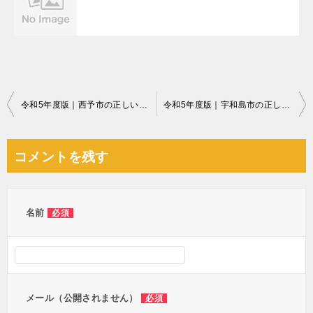
投
令和5年度版｜西予市の正しいゴミの分別方法・出し方・捨て方の全情報
令和5年度版｜宇和島市の正しいゴミの分別方法・出し方・捨て方の全情報
稿
ナ
コメントを残す
ビ
ゲ
ー
名前
必須
シ
ョ
ン
メール（公開されません）
必須