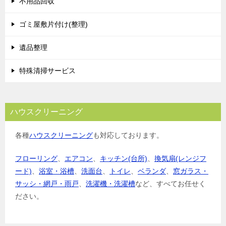
不用品回収
ゴミ屋敷片付け(整理)
遺品整理
特殊清掃サービス
ハウスクリーニング
各種
ハウスクリーニング
も対応しております。
フローリング
、
エアコン
、
キッチン(台所)
、
換気扇(レンジフ
ード)
、
浴室・浴槽
、
洗面台
、
トイレ
、
ベランダ
、
窓ガラス・
サッシ・網戸・雨戸
、
洗濯機・洗濯槽
など、すべてお任せく
ださい。