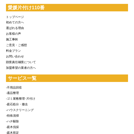
愛媛片付け110番
トップページ
初めての方へ
選ばれる理由
お客様の声
施工事例
ご意見・ご感想
料金プラン
お問い合わせ
賠償責任補償について
加盟希望の業者の方へ
サービス一覧
-不用品回収
-遺品整理
-ゴミ屋敷整理･片付け
-庭石処分・撤去
-ハウスクリーニング
-特殊清掃
-ハチ駆除
-庭木伐採
-庭木剪定