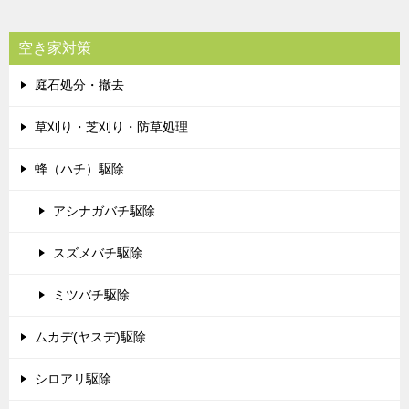
空き家対策
庭石処分・撤去
草刈り・芝刈り・防草処理
蜂（ハチ）駆除
アシナガバチ駆除
スズメバチ駆除
ミツバチ駆除
ムカデ(ヤスデ)駆除
シロアリ駆除