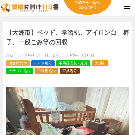
365日年中無休
愛媛全域対応
【大洲市】ベッド、学習机、アイロン台、椅
子、一般ごみ等の回収
更新日：
2023年10月23日
公開日：
2023年10月15日
お客様の声
ベッド処分
不用品回収・処分
大洲市
大量ゴミ処分
学習机処分
家具処分