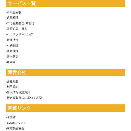
サービス一覧
-不用品回収
-遺品整理
-ゴミ屋敷整理･片付け
-庭石処分・撤去
-ハウスクリーニング
-特殊清掃
-ハチ駆除
-庭木伐採
-庭木剪定
-草刈り
運営会社
-会社概要
-利用規約
-個人情報保護方針
-特定商取引法に基づく表記
関連リンク
-環境省
-SDGsについて
-家電製品協会