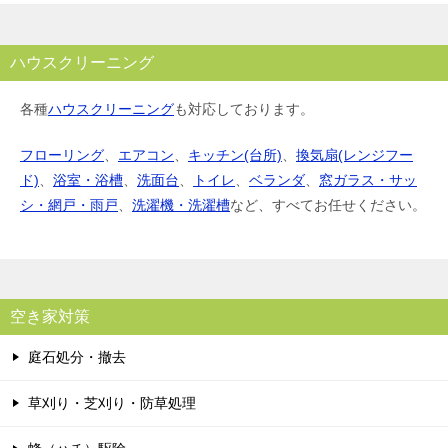
ハウスクリーニング
各種
ハウスクリーニング
も対応しております。
フローリング
、
エアコン
、
キッチン(台所)
、
換気扇(レンジフー
ド)
、
浴室・浴槽
、
洗面台
、
トイレ
、
ベランダ
、
窓ガラス・サッ
シ・網戸・雨戸
、
洗濯機・洗濯槽
など、すべてお任せください。
空き家対策
庭石処分・撤去
草刈り・芝刈り・防草処理