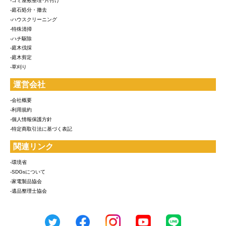
-ゴミ屋敷整理･片付け
-庭石処分・撤去
-ハウスクリーニング
-特殊清掃
-ハチ駆除
-庭木伐採
-庭木剪定
-草刈り
運営会社
-会社概要
-利用規約
-個人情報保護方針
-特定商取引法に基づく表記
関連リンク
-環境省
-SDGsについて
-家電製品協会
-遺品整理士協会