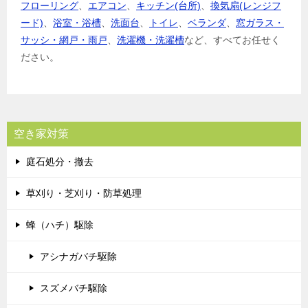
フローリング
、
エアコン
、
キッチン(台所)
、
換気扇(レンジフ
ード)
、
浴室・浴槽
、
洗面台
、
トイレ
、
ベランダ
、
窓ガラス・
サッシ・網戸・雨戸
、
洗濯機・洗濯槽
など、すべてお任せく
ださい。
空き家対策
庭石処分・撤去
草刈り・芝刈り・防草処理
蜂（ハチ）駆除
アシナガバチ駆除
スズメバチ駆除