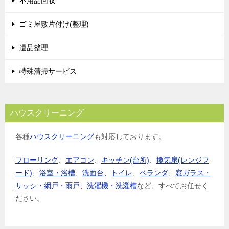
不用品回収
ゴミ屋敷片付け(整理)
遺品整理
特殊清掃サービス
ハウスクリーニング
各種
ハウスクリーニング
も対応しております。
フローリング
、
エアコン
、
キッチン(台所)
、
換気扇(レンジフ
ード)
、
浴室・浴槽
、
洗面台
、
トイレ
、
ベランダ
、
窓ガラス・
サッシ・網戸・雨戸
、
洗濯機・洗濯槽
など、すべてお任せく
ださい。