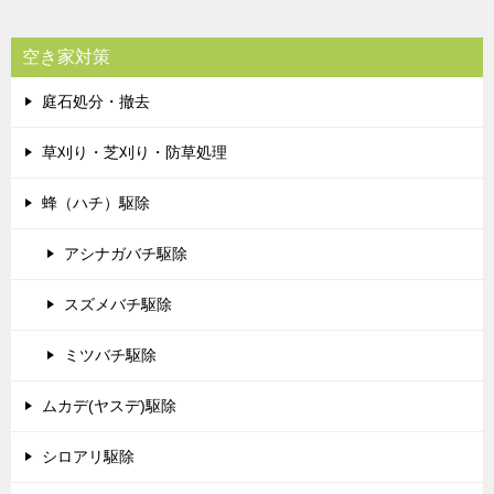
空き家対策
庭石処分・撤去
草刈り・芝刈り・防草処理
蜂（ハチ）駆除
アシナガバチ駆除
スズメバチ駆除
ミツバチ駆除
ムカデ(ヤスデ)駆除
シロアリ駆除