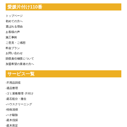
愛媛片付け110番
トップページ
初めての方へ
選ばれる理由
お客様の声
施工事例
ご意見・ご感想
料金プラン
お問い合わせ
賠償責任補償について
加盟希望の業者の方へ
サービス一覧
-不用品回収
-遺品整理
-ゴミ屋敷整理･片付け
-庭石処分・撤去
-ハウスクリーニング
-特殊清掃
-ハチ駆除
-庭木伐採
-庭木剪定