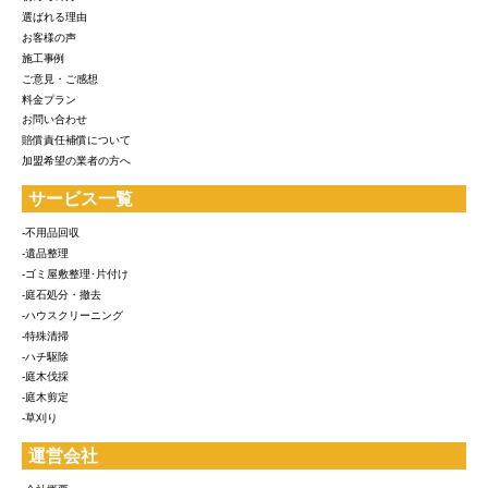
選ばれる理由
お客様の声
施工事例
ご意見・ご感想
料金プラン
お問い合わせ
賠償責任補償について
加盟希望の業者の方へ
サービス一覧
-不用品回収
-遺品整理
-ゴミ屋敷整理･片付け
-庭石処分・撤去
-ハウスクリーニング
-特殊清掃
-ハチ駆除
-庭木伐採
-庭木剪定
-草刈り
運営会社