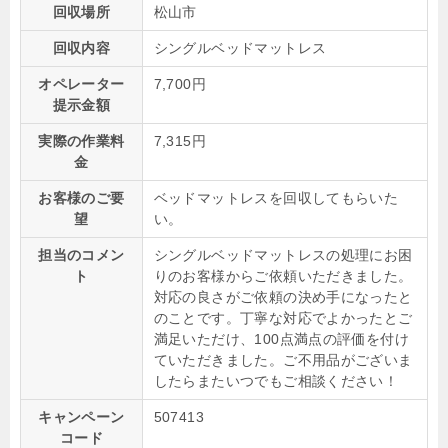
回収場所
松山市
回収内容
シングルベッドマットレス
オペレーター
7,700円
提示金額
実際の作業料
7,315円
金
お客様のご要
ベッドマットレスを回収してもらいた
望
い。
担当のコメン
シングルベッドマットレスの処理にお困
ト
りのお客様からご依頼いただきました。
対応の良さがご依頼の決め手になったと
のことです。丁寧な対応でよかったとご
満足いただけ、100点満点の評価を付け
ていただきました。ご不用品がございま
したらまたいつでもご相談ください！
キャンペーン
507413
コード