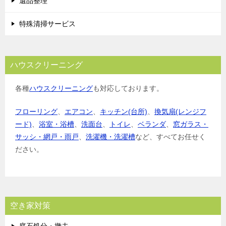
遺品整理
特殊清掃サービス
ハウスクリーニング
各種
ハウスクリーニング
も対応しております。
フローリング
、
エアコン
、
キッチン(台所)
、
換気扇(レンジフ
ード)
、
浴室・浴槽
、
洗面台
、
トイレ
、
ベランダ
、
窓ガラス・
サッシ・網戸・雨戸
、
洗濯機・洗濯槽
など、すべてお任せく
ださい。
空き家対策