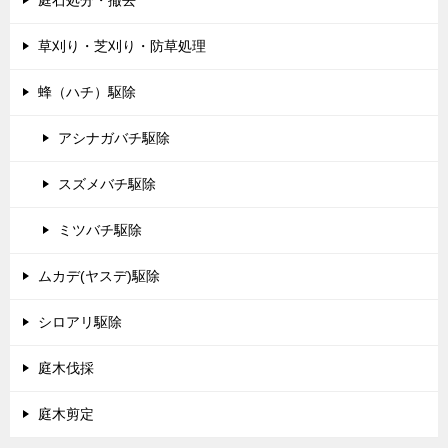
庭石処分・撤去
草刈り・芝刈り・防草処理
蜂（ハチ）駆除
アシナガバチ駆除
スズメバチ駆除
ミツバチ駆除
ムカデ(ヤスデ)駆除
シロアリ駆除
庭木伐採
庭木剪定