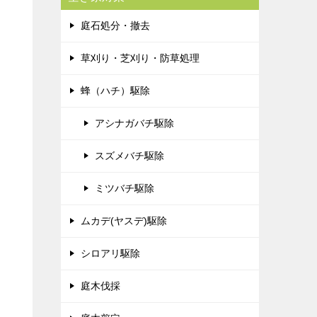
庭石処分・撤去
草刈り・芝刈り・防草処理
蜂（ハチ）駆除
アシナガバチ駆除
スズメバチ駆除
ミツバチ駆除
ムカデ(ヤスデ)駆除
シロアリ駆除
庭木伐採