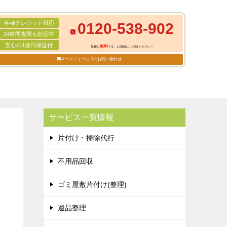
各種クレジット対応
0120-538-902
24時間夜間も対応中
安心の1億円保証付
無料
見積り
です。お気軽にご相談ください！
メールフォームでのお問い合わせ
サービス一覧情報
片付け・掃除代行
不用品回収
ゴミ屋敷片付け(整理)
遺品整理