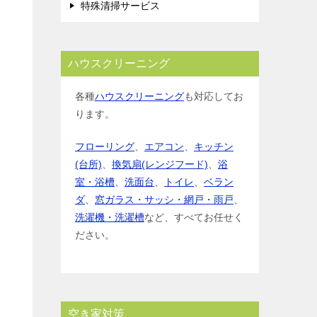
特殊清掃サービス
ハウスクリーニング
各種
ハウスクリーニング
も対応してお
ります。
フローリング
、
エアコン
、
キッチン
(台所)
、
換気扇(レンジフード)
、
浴
室・浴槽
、
洗面台
、
トイレ
、
ベラン
ダ
、
窓ガラス・サッシ・網戸・雨戸
、
洗濯機・洗濯槽
など、すべてお任せく
ださい。
空き家対策