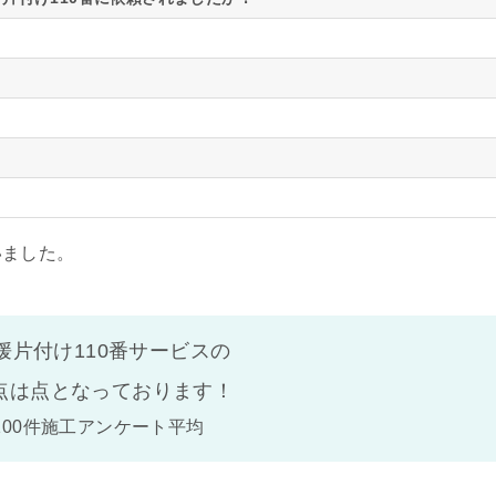
いました。
媛片付け110番サービスの
点は
点となっております！
100件施工アンケート平均