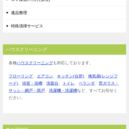
ン
遺品整理
特殊清掃サービス
ハウスクリーニング
各種
ハウスクリーニング
も対応しております。
フローリング
、
エアコン
、
キッチン(台所)
、
換気扇(レンジフ
ード)
、
浴室・浴槽
、
洗面台
、
トイレ
、
ベランダ
、
窓ガラス・
サッシ・網戸・雨戸
、
洗濯機・洗濯槽
など、すべてお任せく
ださい。