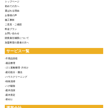
トップページ
初めての方へ
選ばれる理由
お客様の声
施工事例
ご意見・ご感想
料金プラン
お問い合わせ
賠償責任補償について
加盟希望の業者の方へ
サービス一覧
-不用品回収
-遺品整理
-ゴミ屋敷整理･片付け
-庭石処分・撤去
-ハウスクリーニング
-特殊清掃
-ハチ駆除
-庭木伐採
-庭木剪定
-草刈り
運営会社