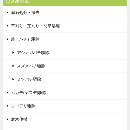
空き家対策
庭石処分・撤去
草刈り・芝刈り・防草処理
蜂（ハチ）駆除
アシナガバチ駆除
スズメバチ駆除
ミツバチ駆除
ムカデ(ヤスデ)駆除
シロアリ駆除
庭木伐採