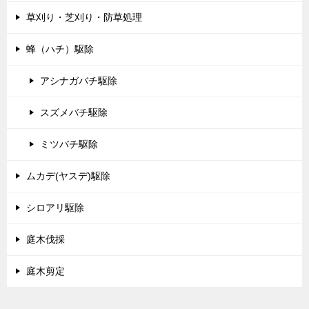
草刈り・芝刈り・防草処理
蜂（ハチ）駆除
アシナガバチ駆除
スズメバチ駆除
ミツバチ駆除
ムカデ(ヤスデ)駆除
シロアリ駆除
庭木伐採
庭木剪定