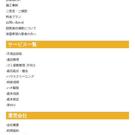
施工事例
ご意見・ご感想
料金プラン
お問い合わせ
賠償責任補償について
加盟希望の業者の方へ
サービス一覧
-不用品回収
-遺品整理
-ゴミ屋敷整理･片付け
-庭石処分・撤去
-ハウスクリーニング
-特殊清掃
-ハチ駆除
-庭木伐採
-庭木剪定
-草刈り
運営会社
-会社概要
-利用規約