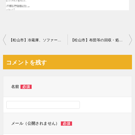
投
【松山市】冷蔵庫、ソファーベッド、小型家電等の回収・処分ご依頼
【松山市】布団等の回収・処分ご依頼 お客様の声
稿
ナ
コメントを残す
ビ
ゲ
ー
名前
必須
シ
ョ
ン
メール（公開されません）
必須