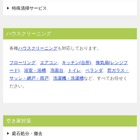
特殊清掃サービス
ハウスクリーニング
各種
ハウスクリーニング
も対応しております。
フローリング
、
エアコン
、
キッチン(台所)
、
換気扇(レンジフ
ード)
、
浴室・浴槽
、
洗面台
、
トイレ
、
ベランダ
、
窓ガラス・
サッシ・網戸・雨戸
、
洗濯機・洗濯槽
など、すべてお任せく
ださい。
空き家対策
庭石処分・撤去