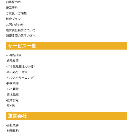
お客様の声
施工事例
ご意見・ご感想
料金プラン
お問い合わせ
賠償責任補償について
加盟希望の業者の方へ
サービス一覧
-不用品回収
-遺品整理
-ゴミ屋敷整理･片付け
-庭石処分・撤去
-ハウスクリーニング
-特殊清掃
-ハチ駆除
-庭木伐採
-庭木剪定
-草刈り
運営会社
-会社概要
-利用規約