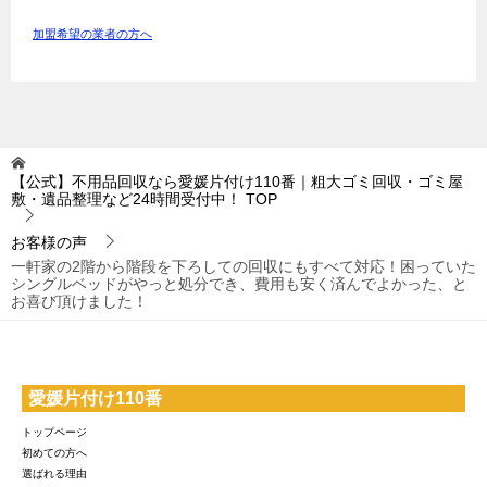
加盟希望の業者の方へ
【公式】不用品回収なら愛媛片付け110番｜粗大ゴミ回収・ゴミ屋
敷・遺品整理など24時間受付中！
TOP
お客様の声
一軒家の2階から階段を下ろしての回収にもすべて対応！困っていた
シングルベッドがやっと処分でき、費用も安く済んでよかった、と
お喜び頂けました！
愛媛片付け110番
トップページ
初めての方へ
選ばれる理由