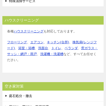
特殊清掃サービス
ハウスクリーニング
各種
ハウスクリーニング
も対応しております。
フローリング
、
エアコン
、
キッチン(台所)
、
換気扇(レンジフ
ード)
、
浴室・浴槽
、
洗面台
、
トイレ
、
ベランダ
、
窓ガラス・
サッシ・網戸・雨戸
、
洗濯機・洗濯槽
など、すべてお任せく
ださい。
空き家対策
庭石処分・撤去