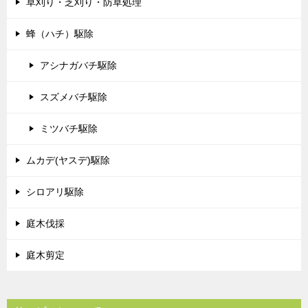
草刈り・芝刈り・防草処理
蜂（ハチ）駆除
アシナガバチ駆除
スズメバチ駆除
ミツバチ駆除
ムカデ(ヤスデ)駆除
シロアリ駆除
庭木伐採
庭木剪定