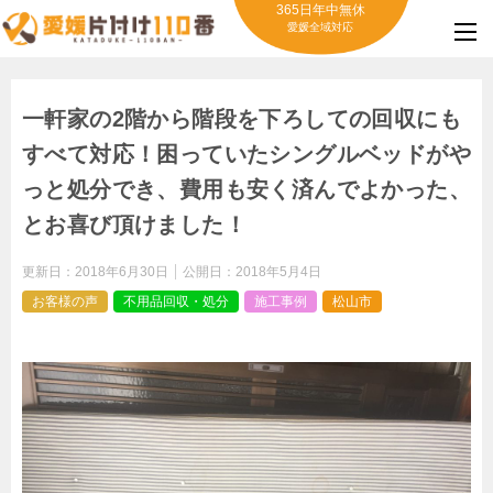
365日年中無休
愛媛全域対応
一軒家の2階から階段を下ろしての回収にも
すべて対応！困っていたシングルベッドがや
っと処分でき、費用も安く済んでよかった、
とお喜び頂けました！
更新日：
2018年6月30日
公開日：
2018年5月4日
お客様の声
不用品回収・処分
施工事例
松山市