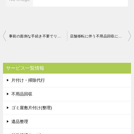
投
事前の面倒な手続き不要でリサイクル家電も回収可能！エアコンや洗濯機はかなり汚れがあったが、嫌な顔一つせず丁寧に積み込みまでやってくれた、とご満足いただけました！
店舗移転に伴う不用品回収にも対応可能！作業日もこちらの都合で限られていたが、スケジュールを調整して対応してくれたので助かった、とご満足いただけました！
稿
ナ
ビ
サービス一覧情報
ゲ
片付け・掃除代行
ー
シ
不用品回収
ョ
ゴミ屋敷片付け(整理)
ン
遺品整理