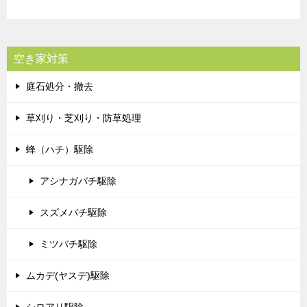
空き家対策
庭石処分・撤去
草刈り・芝刈り・防草処理
蜂（ハチ）駆除
アシナガバチ駆除
スズメバチ駆除
ミツバチ駆除
ムカデ(ヤスデ)駆除