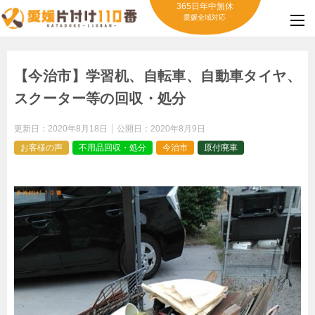
365日年中無休
愛媛全域対応
【今治市】学習机、自転車、自動車タイヤ、
スクーター等の回収・処分
更新日：
2020年8月18日
公開日：
2020年8月9日
お客様の声
不用品回収・処分
今治市
原付廃車