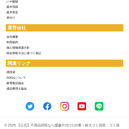
-ハチ駆除
-庭木伐採
-庭木剪定
-草刈り
運営会社
-会社概要
-利用規約
-個人情報保護方針
-特定商取引法に基づく表記
関連リンク
-環境省
-SDGsについて
-家電製品協会
-遺品整理士協会
© 2026 【公式】不用品回収なら愛媛片付け110番｜粗大ゴミ回収・ゴミ屋