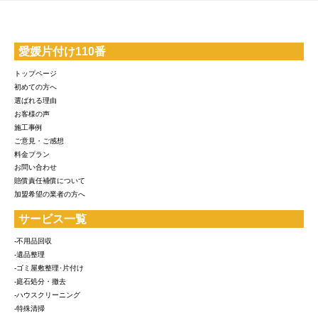
愛媛片付け110番
トップページ
初めての方へ
選ばれる理由
お客様の声
施工事例
ご意見・ご感想
料金プラン
お問い合わせ
賠償責任補償について
加盟希望の業者の方へ
サービス一覧
-不用品回収
-遺品整理
-ゴミ屋敷整理･片付け
-庭石処分・撤去
-ハウスクリーニング
-特殊清掃