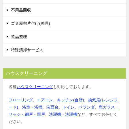
不用品回収
ゴミ屋敷片付け(整理)
遺品整理
特殊清掃サービス
ハウスクリーニング
各種
ハウスクリーニング
も対応しております。
フローリング
、
エアコン
、
キッチン(台所)
、
換気扇(レンジフ
ード)
、
浴室・浴槽
、
洗面台
、
トイレ
、
ベランダ
、
窓ガラス・
サッシ・網戸・雨戸
、
洗濯機・洗濯槽
など、すべてお任せく
ださい。