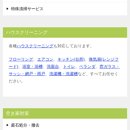
特殊清掃サービス
ハウスクリーニング
各種
ハウスクリーニング
も対応しております。
フローリング
、
エアコン
、
キッチン(台所)
、
換気扇(レンジフ
ード)
、
浴室・浴槽
、
洗面台
、
トイレ
、
ベランダ
、
窓ガラス・
サッシ・網戸・雨戸
、
洗濯機・洗濯槽
など、すべてお任せく
ださい。
空き家対策
庭石処分・撤去