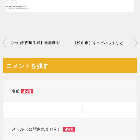
投
【松山市西垣生町】食器棚やソファーなど不用品回収・処分ご依頼
【松山市】キャビネットなどの出張不用品回収・処分ご依頼
稿
ナ
コメントを残す
ビ
ゲ
ー
名前
必須
シ
ョ
ン
メール（公開されません）
必須