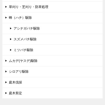
草刈り・芝刈り・防草処理
蜂（ハチ）駆除
アシナガバチ駆除
スズメバチ駆除
ミツバチ駆除
ムカデ(ヤスデ)駆除
シロアリ駆除
庭木伐採
庭木剪定