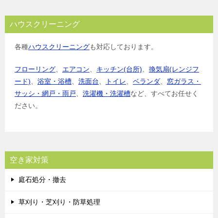
ハウスクリーニング
各種
ハウスクリーニング
も対応しております。
フローリング
、
エアコン
、
キッチン(台所)
、
換気扇(レンジフ
ード)
、
浴室・浴槽
、
洗面台
、
トイレ
、
ベランダ
、
窓ガラス・
サッシ・網戸・雨戸
、
洗濯機・洗濯槽
など、すべてお任せく
ださい。
空き家対策
庭石処分・撤去
草刈り・芝刈り・防草処理