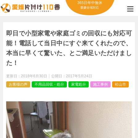
365日年中無休
愛媛全域対応
即日で小型家電や家庭ゴミの回収にも対応可
能！電話して当日中にすぐ来てくれたので、
本当に早くて驚いた、とご満足いただけまし
た！
更新日：
2018年6月30日
公開日：
2017年5月24日
お客様の声
不用品回収・処分
家電処分
施工事例
松山市