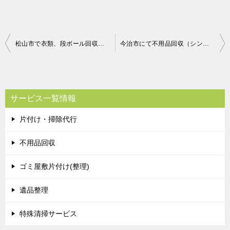
投
松山市で衣類、段ボール回収のご依頼 お客様の声
今治市にて不用品回収（シングルマットレス、ソファー、家庭ゴミ）ご依頼の匿名希望様の声
稿
ナ
ビ
サービス一覧情報
ゲ
片付け・掃除代行
ー
シ
不用品回収
ョ
ゴミ屋敷片付け(整理)
ン
遺品整理
特殊清掃サービス