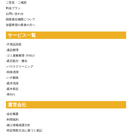
ご意見・ご感想
料金プラン
お問い合わせ
賠償責任補償について
加盟希望の業者の方へ
サービス一覧
-不用品回収
-遺品整理
-ゴミ屋敷整理･片付け
-庭石処分・撤去
-ハウスクリーニング
-特殊清掃
-ハチ駆除
-庭木伐採
-庭木剪定
-草刈り
運営会社
-会社概要
-利用規約
-個人情報保護方針
-特定商取引法に基づく表記