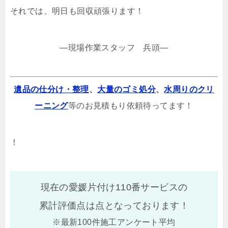
それでは、明日も回収頑張ります！
—現場作業スタッフ 兵頭—
遺品の仕分け・整理
、
大量のゴミ処分
、
水周りのクリ
ーニング
等のお見積もり依頼待ってます！
！
現在の愛媛片付け110番サービスの
累計評価点は
点となっております！
※最新100件施工アンケート平均