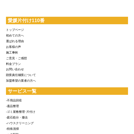
愛媛片付け110番
トップページ
初めての方へ
選ばれる理由
お客様の声
施工事例
ご意見・ご感想
料金プラン
お問い合わせ
賠償責任補償について
加盟希望の業者の方へ
サービス一覧
-不用品回収
-遺品整理
-ゴミ屋敷整理･片付け
-庭石処分・撤去
-ハウスクリーニング
-特殊清掃