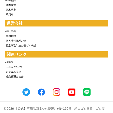
-ハチ駆除
-庭木伐採
-庭木剪定
-草刈り
運営会社
-会社概要
-利用規約
-個人情報保護方針
-特定商取引法に基づく表記
関連リンク
-環境省
-SDGsについて
-家電製品協会
-遺品整理士協会
© 2026 【公式】不用品回収なら愛媛片付け110番｜粗大ゴミ回収・ゴミ屋