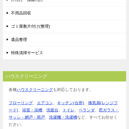
ー
シ
不用品回収
ョ
ゴミ屋敷片付け(整理)
ン
遺品整理
特殊清掃サービス
ハウスクリーニング
各種
ハウスクリーニング
も対応しております。
フローリング
、
エアコン
、
キッチン(台所)
、
換気扇(レンジフ
ード)
、
浴室・浴槽
、
洗面台
、
トイレ
、
ベランダ
、
窓ガラス・
サッシ・網戸・雨戸
、
洗濯機・洗濯槽
など、すべてお任せく
ださい。