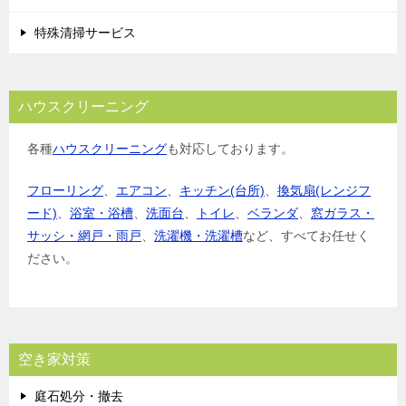
特殊清掃サービス
ハウスクリーニング
各種
ハウスクリーニング
も対応しております。
フローリング
、
エアコン
、
キッチン(台所)
、
換気扇(レンジフ
ード)
、
浴室・浴槽
、
洗面台
、
トイレ
、
ベランダ
、
窓ガラス・
サッシ・網戸・雨戸
、
洗濯機・洗濯槽
など、すべてお任せく
ださい。
空き家対策
庭石処分・撤去