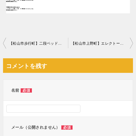
投
【松山市歩行町】二段ベッド、ダブルベッド、ベッドマットレスの回収
【松山市上野町】エレクトーンの回収・処分ご依頼 お客様の声
稿
ナ
コメントを残す
ビ
ゲ
ー
名前
必須
シ
ョ
ン
メール（公開されません）
必須