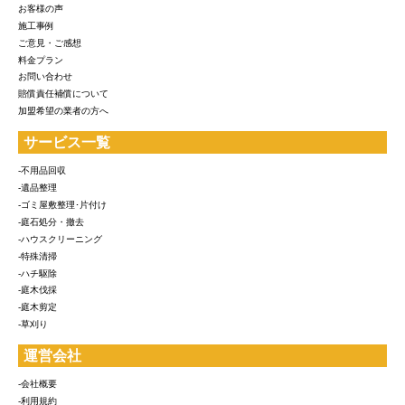
お客様の声
施工事例
ご意見・ご感想
料金プラン
お問い合わせ
賠償責任補償について
加盟希望の業者の方へ
サービス一覧
-不用品回収
-遺品整理
-ゴミ屋敷整理･片付け
-庭石処分・撤去
-ハウスクリーニング
-特殊清掃
-ハチ駆除
-庭木伐採
-庭木剪定
-草刈り
運営会社
-会社概要
-利用規約