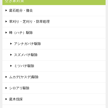
空き家対策
庭石処分・撤去
草刈り・芝刈り・防草処理
蜂（ハチ）駆除
アシナガバチ駆除
スズメバチ駆除
ミツバチ駆除
ムカデ(ヤスデ)駆除
シロアリ駆除
庭木伐採