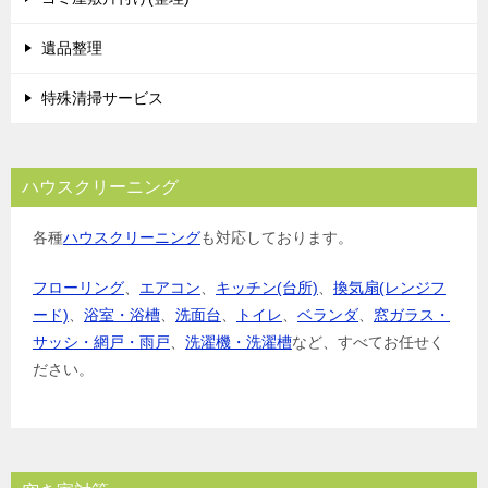
遺品整理
特殊清掃サービス
ハウスクリーニング
各種
ハウスクリーニング
も対応しております。
フローリング
、
エアコン
、
キッチン(台所)
、
換気扇(レンジフ
ード)
、
浴室・浴槽
、
洗面台
、
トイレ
、
ベランダ
、
窓ガラス・
サッシ・網戸・雨戸
、
洗濯機・洗濯槽
など、すべてお任せく
ださい。