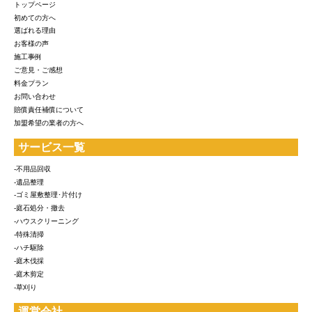
トップページ
初めての方へ
選ばれる理由
お客様の声
施工事例
ご意見・ご感想
料金プラン
お問い合わせ
賠償責任補償について
加盟希望の業者の方へ
サービス一覧
-不用品回収
-遺品整理
-ゴミ屋敷整理･片付け
-庭石処分・撤去
-ハウスクリーニング
-特殊清掃
-ハチ駆除
-庭木伐採
-庭木剪定
-草刈り
運営会社