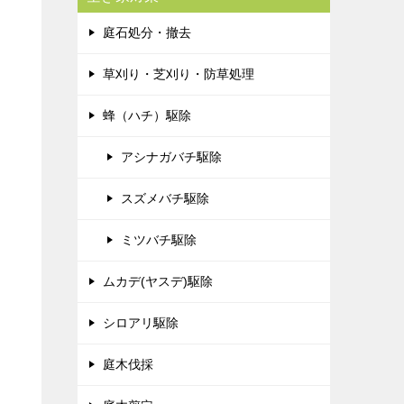
庭石処分・撤去
草刈り・芝刈り・防草処理
蜂（ハチ）駆除
アシナガバチ駆除
スズメバチ駆除
ミツバチ駆除
ムカデ(ヤスデ)駆除
シロアリ駆除
庭木伐採