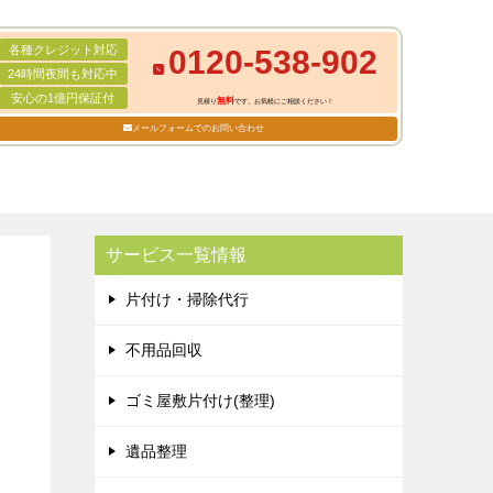
各種クレジット対応
0120-538-902
24時間夜間も対応中
安心の1億円保証付
無料
見積り
です。お気軽にご相談ください！
メールフォームでのお問い合わせ
サービス一覧情報
片付け・掃除代行
不用品回収
ゴミ屋敷片付け(整理)
遺品整理