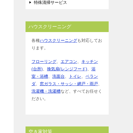
特殊清掃サービス
ハウスクリーニング
各種
ハウスクリーニング
も対応してお
ります。
フローリング
、
エアコン
、
キッチン
(台所)
、
換気扇(レンジフード)
、
浴
室・浴槽
、
洗面台
、
トイレ
、
ベラン
ダ
、
窓ガラス・サッシ・網戸・雨戸
、
洗濯機・洗濯槽
など、すべてお任せく
ださい。
空き家対策