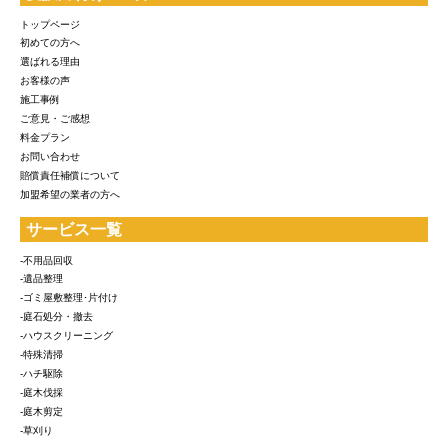
トップページ
初めての方へ
選ばれる理由
お客様の声
施工事例
ご意見・ご感想
料金プラン
お問い合わせ
賠償責任補償について
加盟希望の業者の方へ
サービス一覧
-不用品回収
-遺品整理
-ゴミ屋敷整理･片付け
-庭石処分・撤去
-ハウスクリーニング
-特殊清掃
-ハチ駆除
-庭木伐採
-庭木剪定
-草刈り