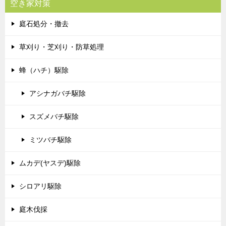
空き家対策
庭石処分・撤去
草刈り・芝刈り・防草処理
蜂（ハチ）駆除
アシナガバチ駆除
スズメバチ駆除
ミツバチ駆除
ムカデ(ヤスデ)駆除
シロアリ駆除
庭木伐採