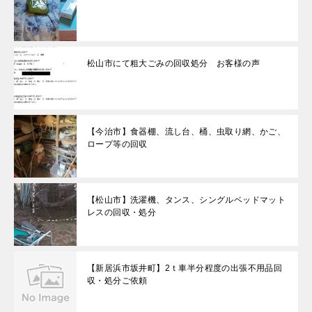
松山市にて粗大ごみの回収処分 お客様の声
【今治市】食器棚、流し台、桶、虫取り網、かご、
ロープ等の回収
【松山市】洗濯機、タンス、シングルベッドマット
レスの回収・処分
【新居浜市坂井町】2ｔ車半分程度の出張不用品回
収・処分ご依頼