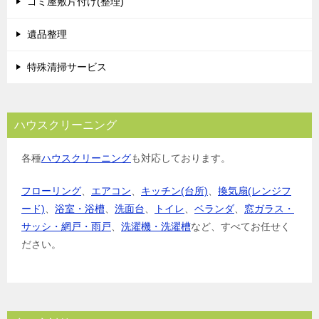
ゴミ屋敷片付け(整理)
遺品整理
特殊清掃サービス
ハウスクリーニング
各種
ハウスクリーニング
も対応しております。
フローリング
、
エアコン
、
キッチン(台所)
、
換気扇(レンジフ
ード)
、
浴室・浴槽
、
洗面台
、
トイレ
、
ベランダ
、
窓ガラス・
サッシ・網戸・雨戸
、
洗濯機・洗濯槽
など、すべてお任せく
ださい。