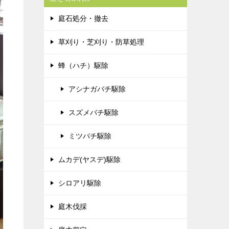
庭石処分・撤去
草刈り・芝刈り・防草処理
蜂（ハチ）駆除
アシナガバチ駆除
スズメバチ駆除
ミツバチ駆除
ムカデ(ヤスデ)駆除
シロアリ駆除
庭木伐採