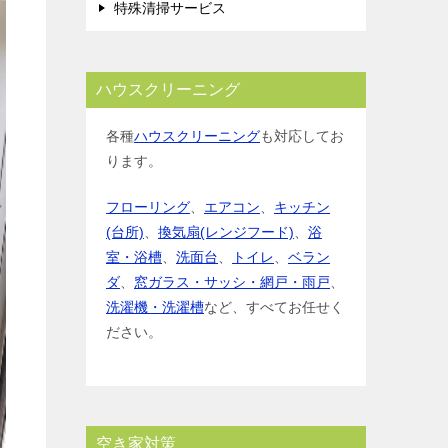
特殊清掃サービス
ハウスクリーニング
各種
ハウスクリーニング
も対応してお
ります。
フローリング
、
エアコン
、
キッチン
(台所)
、
換気扇(レンジフード)
、
浴
室・浴槽
、
洗面台
、
トイレ
、
ベラン
ダ
、
窓ガラス・サッシ・網戸・雨戸
、
洗濯機・洗濯槽
など、すべてお任せく
ださい。
空き家対策