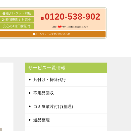
各種クレジット対応
0120-538-902
24時間夜間も対応中
安心の1億円保証付
無料
見積り
です。お気軽にご相談ください！
メールフォームでのお問い合わせ
サービス一覧情報
片付け・掃除代行
不用品回収
ゴミ屋敷片付け(整理)
遺品整理