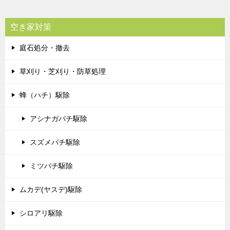
空き家対策
庭石処分・撤去
草刈り・芝刈り・防草処理
蜂（ハチ）駆除
アシナガバチ駆除
スズメバチ駆除
ミツバチ駆除
ムカデ(ヤスデ)駆除
シロアリ駆除