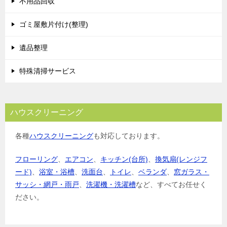
不用品回収
ゴミ屋敷片付け(整理)
遺品整理
特殊清掃サービス
ハウスクリーニング
各種
ハウスクリーニング
も対応しております。
フローリング
、
エアコン
、
キッチン(台所)
、
換気扇(レンジフ
ード)
、
浴室・浴槽
、
洗面台
、
トイレ
、
ベランダ
、
窓ガラス・
サッシ・網戸・雨戸
、
洗濯機・洗濯槽
など、すべてお任せく
ださい。