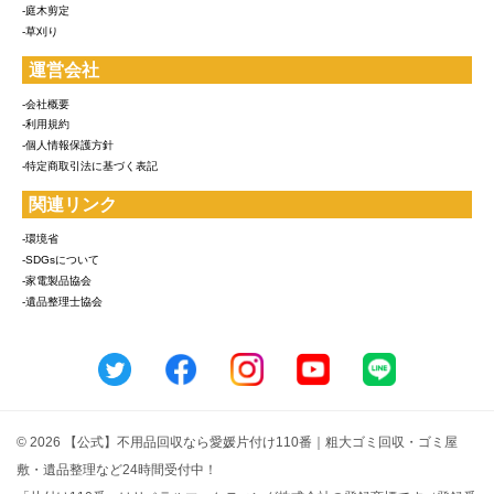
-庭木剪定
-草刈り
運営会社
-会社概要
-利用規約
-個人情報保護方針
-特定商取引法に基づく表記
関連リンク
-環境省
-SDGsについて
-家電製品協会
-遺品整理士協会
© 2026 【公式】不用品回収なら愛媛片付け110番｜粗大ゴミ回収・ゴミ屋
敷・遺品整理など24時間受付中！