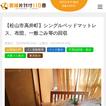
365日年中無休
愛媛全域対応
【松山市高井町】シングルベッドマットレ
ス、布団、一般ごみ等の回収
更新日：
2023年9月14日
公開日：
2021年4月14日
お客様の声
ゴミ屋敷整理
ベッド処分
不用品回収・処分
大量ゴミ処分
家具処分