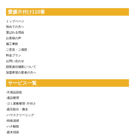
愛媛片付け110番
トップページ
初めての方へ
選ばれる理由
お客様の声
施工事例
ご意見・ご感想
料金プラン
お問い合わせ
賠償責任補償について
加盟希望の業者の方へ
サービス一覧
-不用品回収
-遺品整理
-ゴミ屋敷整理･片付け
-庭石処分・撤去
-ハウスクリーニング
-特殊清掃
-ハチ駆除
-庭木伐採