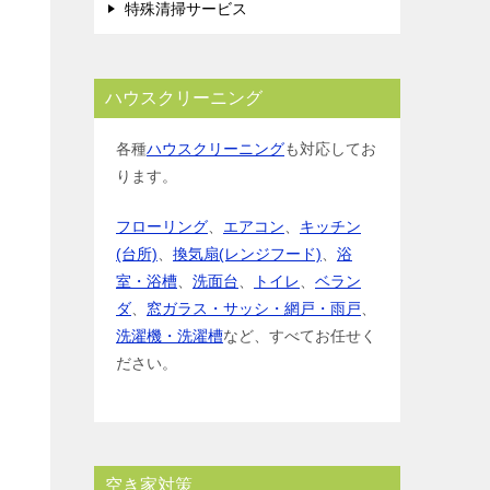
特殊清掃サービス
ハウスクリーニング
各種
ハウスクリーニング
も対応してお
ります。
フローリング
、
エアコン
、
キッチン
(台所)
、
換気扇(レンジフード)
、
浴
室・浴槽
、
洗面台
、
トイレ
、
ベラン
ダ
、
窓ガラス・サッシ・網戸・雨戸
、
洗濯機・洗濯槽
など、すべてお任せく
ださい。
空き家対策