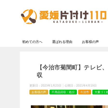
初めての方へ
選ばれる理由
お客様の声
【今治市菊間町】テレビ、
収
更新日：
2023年1月23日
公開日：
2021年4月19日
お客様の声
不用品回収・処分
今治市
大量ゴミ