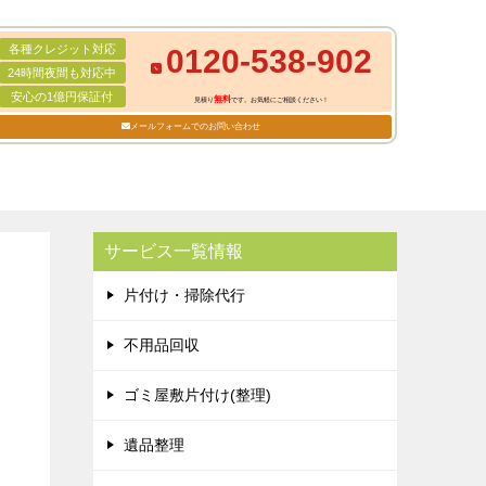
各種クレジット対応
0120-538-902
24時間夜間も対応中
安心の1億円保証付
無料
見積り
です。お気軽にご相談ください！
メールフォームでのお問い合わせ
サービス一覧情報
片付け・掃除代行
不用品回収
ゴミ屋敷片付け(整理)
遺品整理