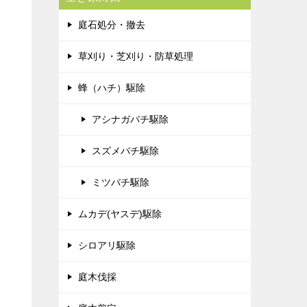
庭石処分・撤去
草刈り・芝刈り・防草処理
蜂（ハチ）駆除
アシナガバチ駆除
スズメバチ駆除
ミツバチ駆除
ムカデ(ヤスデ)駆除
シロアリ駆除
庭木伐採