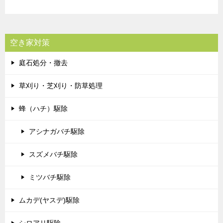
空き家対策
庭石処分・撤去
草刈り・芝刈り・防草処理
蜂（ハチ）駆除
アシナガバチ駆除
スズメバチ駆除
ミツバチ駆除
ムカデ(ヤスデ)駆除