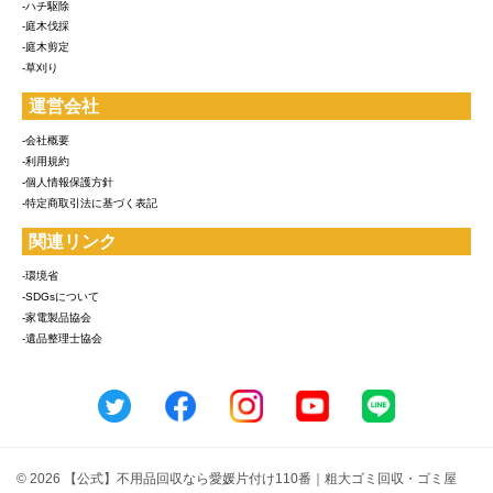
-ハチ駆除
-庭木伐採
-庭木剪定
-草刈り
運営会社
-会社概要
-利用規約
-個人情報保護方針
-特定商取引法に基づく表記
関連リンク
-環境省
-SDGsについて
-家電製品協会
-遺品整理士協会
© 2026 【公式】不用品回収なら愛媛片付け110番｜粗大ゴミ回収・ゴミ屋