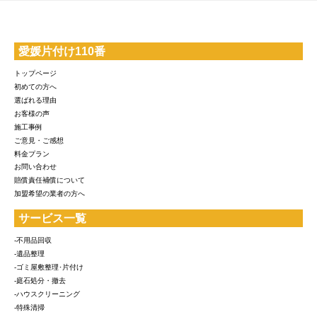
愛媛片付け110番
トップページ
初めての方へ
選ばれる理由
お客様の声
施工事例
ご意見・ご感想
料金プラン
お問い合わせ
賠償責任補償について
加盟希望の業者の方へ
サービス一覧
-不用品回収
-遺品整理
-ゴミ屋敷整理･片付け
-庭石処分・撤去
-ハウスクリーニング
-特殊清掃