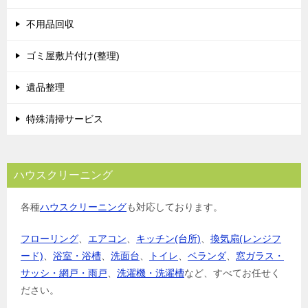
不用品回収
ゴミ屋敷片付け(整理)
遺品整理
特殊清掃サービス
ハウスクリーニング
各種
ハウスクリーニング
も対応しております。
フローリング
、
エアコン
、
キッチン(台所)
、
換気扇(レンジフ
ード)
、
浴室・浴槽
、
洗面台
、
トイレ
、
ベランダ
、
窓ガラス・
サッシ・網戸・雨戸
、
洗濯機・洗濯槽
など、すべてお任せく
ださい。