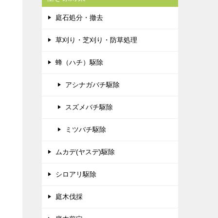
庭石処分・撤去
草刈り・芝刈り・防草処理
蜂（ハチ）駆除
アシナガバチ駆除
スズメバチ駆除
ミツバチ駆除
ムカデ(ヤスデ)駆除
シロアリ駆除
庭木伐採