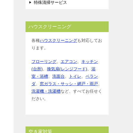
特殊清掃サービス
ハウスクリーニング
各種
ハウスクリーニング
も対応してお
ります。
フローリング
、
エアコン
、
キッチン
(台所)
、
換気扇(レンジフード)
、
浴
室・浴槽
、
洗面台
、
トイレ
、
ベラン
ダ
、
窓ガラス・サッシ・網戸・雨戸
、
洗濯機・洗濯槽
など、すべてお任せく
ださい。
空き家対策