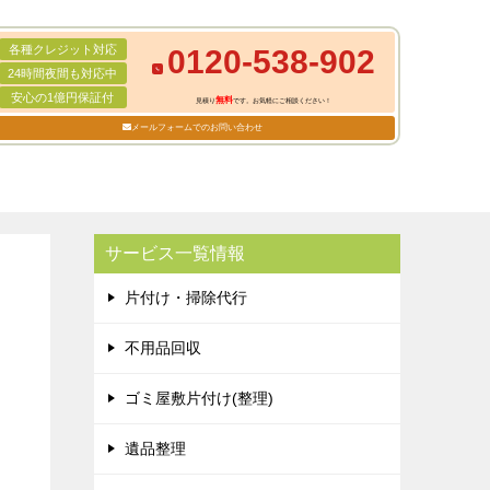
各種クレジット対応
0120-538-902
24時間夜間も対応中
安心の1億円保証付
無料
見積り
です。お気軽にご相談ください！
メールフォームでのお問い合わせ
サービス一覧情報
片付け・掃除代行
不用品回収
ゴミ屋敷片付け(整理)
遺品整理