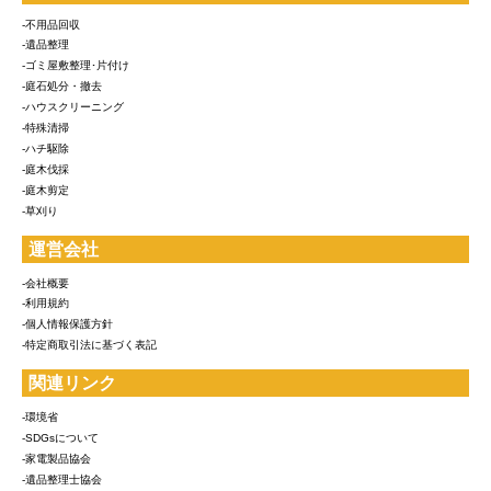
-不用品回収
-遺品整理
-ゴミ屋敷整理･片付け
-庭石処分・撤去
-ハウスクリーニング
-特殊清掃
-ハチ駆除
-庭木伐採
-庭木剪定
-草刈り
運営会社
-会社概要
-利用規約
-個人情報保護方針
-特定商取引法に基づく表記
関連リンク
-環境省
-SDGsについて
-家電製品協会
-遺品整理士協会