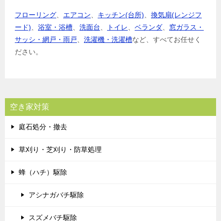
フローリング
、
エアコン
、
キッチン(台所)
、
換気扇(レンジフ
ード)
、
浴室・浴槽
、
洗面台
、
トイレ
、
ベランダ
、
窓ガラス・
サッシ・網戸・雨戸
、
洗濯機・洗濯槽
など、すべてお任せく
ださい。
空き家対策
庭石処分・撤去
草刈り・芝刈り・防草処理
蜂（ハチ）駆除
アシナガバチ駆除
スズメバチ駆除