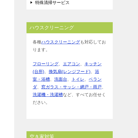
特殊清掃サービス
ハウスクリーニング
各種
ハウスクリーニング
も対応してお
ります。
フローリング
、
エアコン
、
キッチン
(台所)
、
換気扇(レンジフード)
、
浴
室・浴槽
、
洗面台
、
トイレ
、
ベラン
ダ
、
窓ガラス・サッシ・網戸・雨戸
、
洗濯機・洗濯槽
など、すべてお任せく
ださい。
空き家対策