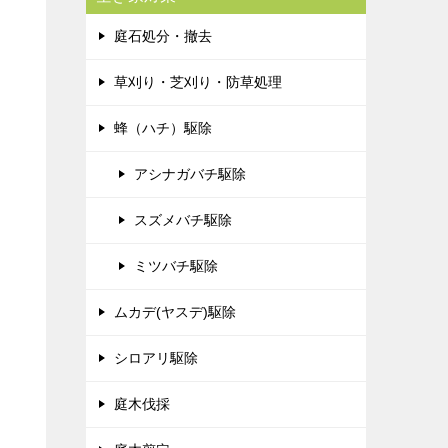
庭石処分・撤去
草刈り・芝刈り・防草処理
蜂（ハチ）駆除
アシナガバチ駆除
スズメバチ駆除
ミツバチ駆除
ムカデ(ヤスデ)駆除
シロアリ駆除
庭木伐採