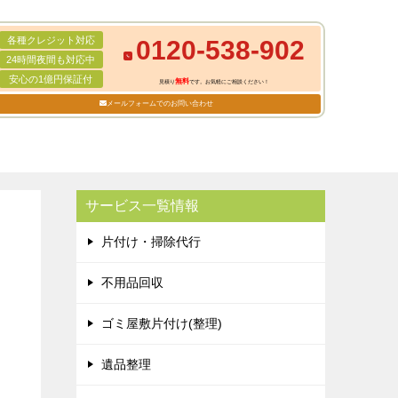
各種クレジット対応
0120-538-902
24時間夜間も対応中
安心の1億円保証付
無料
見積り
です。お気軽にご相談ください！
メールフォームでのお問い合わせ
サービス一覧情報
片付け・掃除代行
不用品回収
ゴミ屋敷片付け(整理)
遺品整理