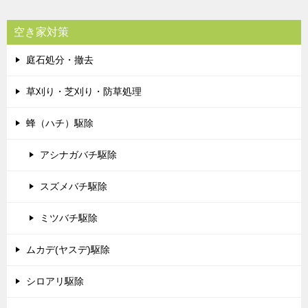
空き家対策
庭石処分・撤去
草刈り・芝刈り・防草処理
蜂（ハチ）駆除
アシナガバチ駆除
スズメバチ駆除
ミツバチ駆除
ムカデ(ヤスデ)駆除
シロアリ駆除