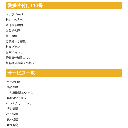
愛媛片付け110番
トップページ
初めての方へ
選ばれる理由
お客様の声
施工事例
ご意見・ご感想
料金プラン
お問い合わせ
賠償責任補償について
加盟希望の業者の方へ
サービス一覧
-不用品回収
-遺品整理
-ゴミ屋敷整理･片付け
-庭石処分・撤去
-ハウスクリーニング
-特殊清掃
-ハチ駆除
-庭木伐採
-庭木剪定