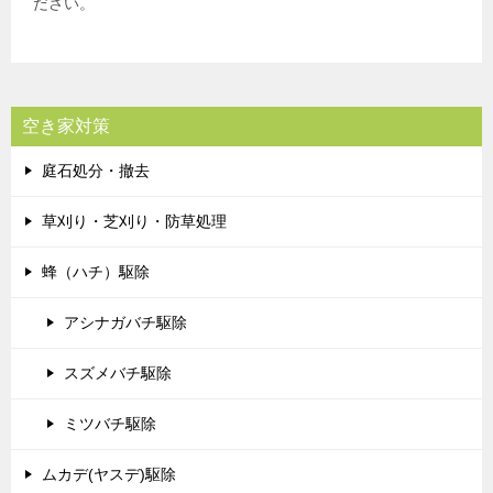
ださい。
空き家対策
庭石処分・撤去
草刈り・芝刈り・防草処理
蜂（ハチ）駆除
アシナガバチ駆除
スズメバチ駆除
ミツバチ駆除
ムカデ(ヤスデ)駆除