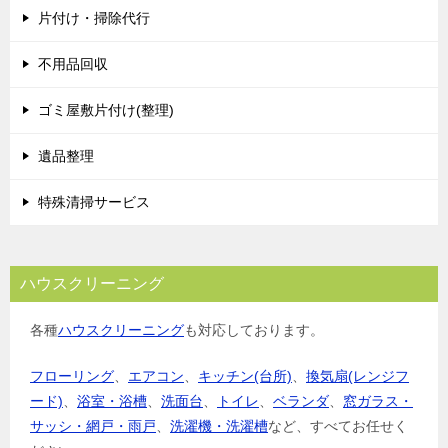
片付け・掃除代行
不用品回収
ゴミ屋敷片付け(整理)
遺品整理
特殊清掃サービス
ハウスクリーニング
各種
ハウスクリーニング
も対応しております。
フローリング
、
エアコン
、
キッチン(台所)
、
換気扇(レンジフ
ード)
、
浴室・浴槽
、
洗面台
、
トイレ
、
ベランダ
、
窓ガラス・
サッシ・網戸・雨戸
、
洗濯機・洗濯槽
など、すべてお任せく