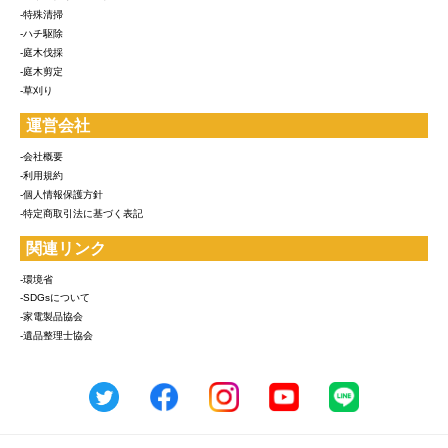
-特殊清掃
-ハチ駆除
-庭木伐採
-庭木剪定
-草刈り
運営会社
-会社概要
-利用規約
-個人情報保護方針
-特定商取引法に基づく表記
関連リンク
-環境省
-SDGsについて
-家電製品協会
-遺品整理士協会