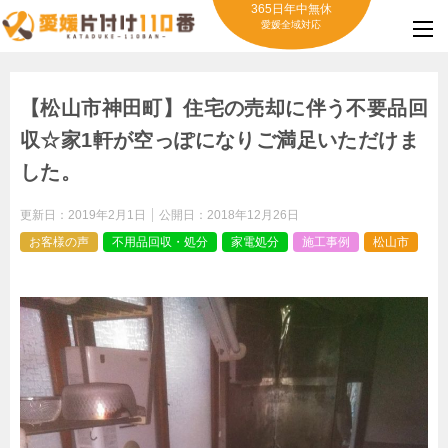
365日年中無休
愛媛全域対応
【松山市神田町】住宅の売却に伴う不要品回
収☆家1軒が空っぽになりご満足いただけま
した。
更新日：
2019年2月1日
公開日：
2018年12月26日
お客様の声
不用品回収・処分
家電処分
施工事例
松山市