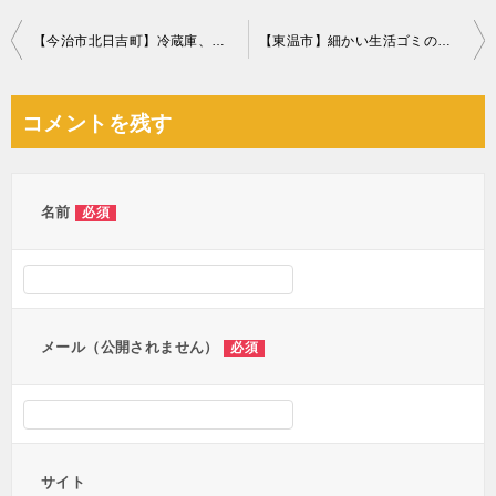
投
【今治市北日吉町】冷蔵庫、洗濯機、ベッド回収のご依頼 お客様の声
【東温市】細かい生活ゴミの回収・処分ご依頼 お客様の声
稿
ナ
コメントを残す
ビ
ゲ
ー
名前
必須
シ
ョ
ン
メール（公開されません）
必須
サイト