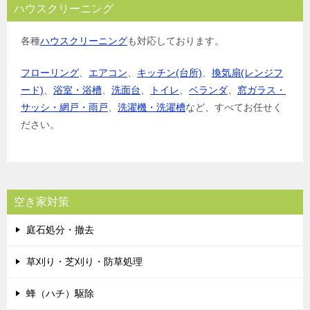
ハウスクリーニング
各種
ハウスクリーニング
も対応しております。
フローリング
、
エアコン
、
キッチン(台所)
、
換気扇(レンジフ
ード)
、
浴室・浴槽
、
洗面台
、
トイレ
、
ベランダ
、
窓ガラス・
サッシ・網戸・雨戸
、
洗濯機・洗濯槽
など、すべてお任せく
ださい。
空き家対策
庭石処分・撤去
草刈り・芝刈り・防草処理
蜂（ハチ）駆除