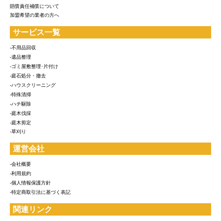
賠償責任補償について
加盟希望の業者の方へ
サービス一覧
-不用品回収
-遺品整理
-ゴミ屋敷整理･片付け
-庭石処分・撤去
-ハウスクリーニング
-特殊清掃
-ハチ駆除
-庭木伐採
-庭木剪定
-草刈り
運営会社
-会社概要
-利用規約
-個人情報保護方針
-特定商取引法に基づく表記
関連リンク