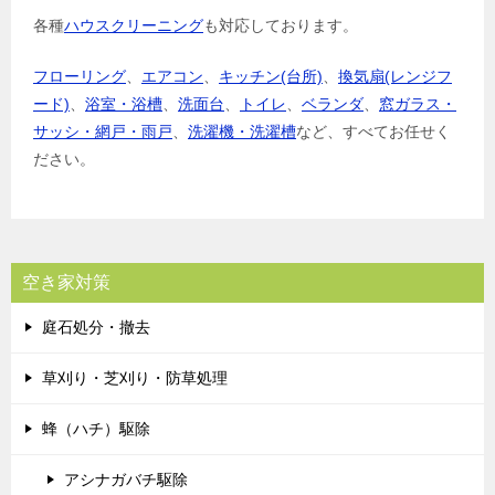
各種
ハウスクリーニング
も対応しております。
フローリング
、
エアコン
、
キッチン(台所)
、
換気扇(レンジフ
ード)
、
浴室・浴槽
、
洗面台
、
トイレ
、
ベランダ
、
窓ガラス・
サッシ・網戸・雨戸
、
洗濯機・洗濯槽
など、すべてお任せく
ださい。
空き家対策
庭石処分・撤去
草刈り・芝刈り・防草処理
蜂（ハチ）駆除
アシナガバチ駆除