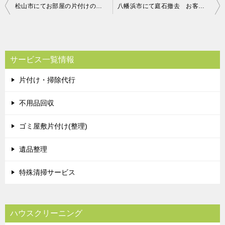
投
松山市にてお部屋の片付けの手伝い お客様の声
八幡浜市にて庭石撤去 お客さまの声
稿
ナ
ビ
サービス一覧情報
ゲ
片付け・掃除代行
ー
シ
不用品回収
ョ
ゴミ屋敷片付け(整理)
ン
遺品整理
特殊清掃サービス
ハウスクリーニング