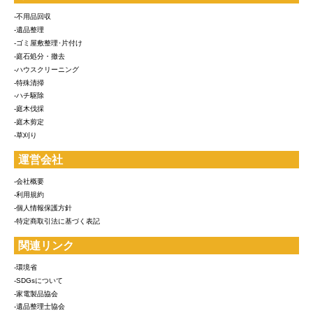
-不用品回収
-遺品整理
-ゴミ屋敷整理･片付け
-庭石処分・撤去
-ハウスクリーニング
-特殊清掃
-ハチ駆除
-庭木伐採
-庭木剪定
-草刈り
運営会社
-会社概要
-利用規約
-個人情報保護方針
-特定商取引法に基づく表記
関連リンク
-環境省
-SDGsについて
-家電製品協会
-遺品整理士協会