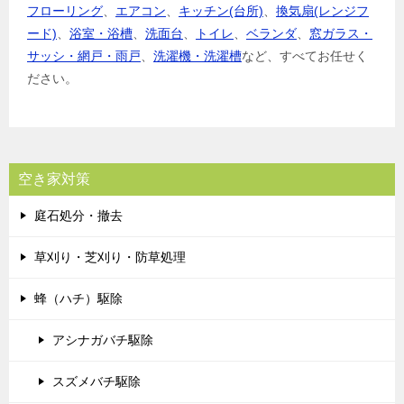
フローリング
、
エアコン
、
キッチン(台所)
、
換気扇(レンジフ
ード)
、
浴室・浴槽
、
洗面台
、
トイレ
、
ベランダ
、
窓ガラス・
サッシ・網戸・雨戸
、
洗濯機・洗濯槽
など、すべてお任せく
ださい。
空き家対策
庭石処分・撤去
草刈り・芝刈り・防草処理
蜂（ハチ）駆除
アシナガバチ駆除
スズメバチ駆除