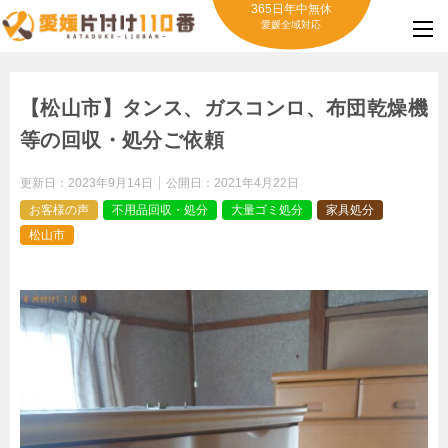
365日年中無休
愛媛全域対応
【松山市】タンス、ガスコンロ、布団乾燥機
等の回収・処分ご依頼
更新日：
2023年9月14日
公開日：
2021年4月22日
お客様の声
不用品回収・処分
大量ゴミ処分
家具処分
松山市