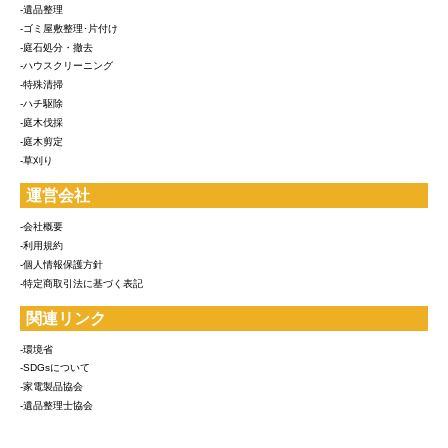
-遺品整理
-ゴミ屋敷整理･片付け
-庭石処分・撤去
-ハウスクリーニング
-特殊清掃
-ハチ駆除
-庭木伐採
-庭木剪定
-草刈り
運営会社
-会社概要
-利用規約
-個人情報保護方針
-特定商取引法に基づく表記
関連リンク
-環境省
-SDGsについて
-家電製品協会
-遺品整理士協会