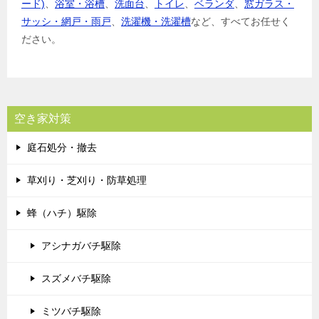
ード)
、
浴室・浴槽
、
洗面台
、
トイレ
、
ベランダ
、
窓ガラス・
サッシ・網戸・雨戸
、
洗濯機・洗濯槽
など、すべてお任せく
ださい。
空き家対策
庭石処分・撤去
草刈り・芝刈り・防草処理
蜂（ハチ）駆除
アシナガバチ駆除
スズメバチ駆除
ミツバチ駆除