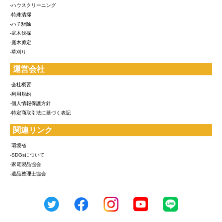
-ハウスクリーニング
-特殊清掃
-ハチ駆除
-庭木伐採
-庭木剪定
-草刈り
運営会社
-会社概要
-利用規約
-個人情報保護方針
-特定商取引法に基づく表記
関連リンク
-環境省
-SDGsについて
-家電製品協会
-遺品整理士協会