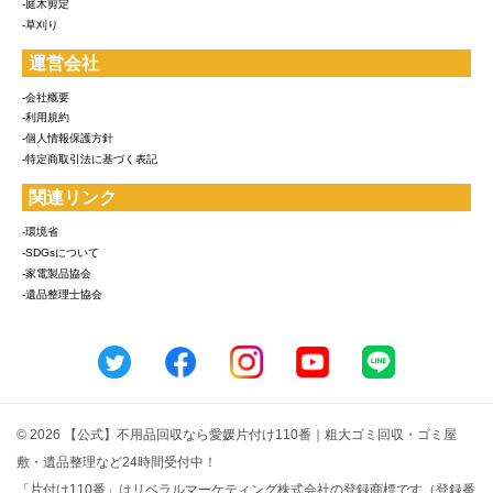
-庭木剪定
-草刈り
運営会社
-会社概要
-利用規約
-個人情報保護方針
-特定商取引法に基づく表記
関連リンク
-環境省
-SDGsについて
-家電製品協会
-遺品整理士協会
© 2026 【公式】不用品回収なら愛媛片付け110番｜粗大ゴミ回収・ゴミ屋
敷・遺品整理など24時間受付中！
「片付け110番」はリベラルマーケティング株式会社の登録商標です（登録番