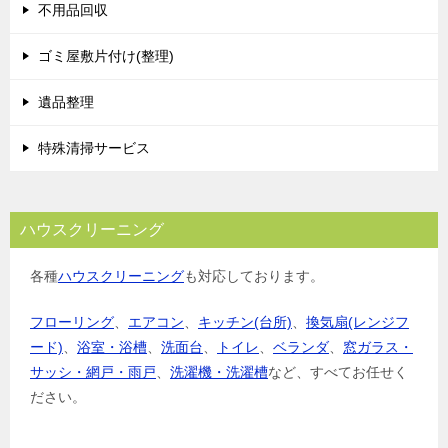
不用品回収
ゴミ屋敷片付け(整理)
遺品整理
特殊清掃サービス
ハウスクリーニング
各種
ハウスクリーニング
も対応しております。
フローリング
、
エアコン
、
キッチン(台所)
、
換気扇(レンジフ
ード)
、
浴室・浴槽
、
洗面台
、
トイレ
、
ベランダ
、
窓ガラス・
サッシ・網戸・雨戸
、
洗濯機・洗濯槽
など、すべてお任せく
ださい。