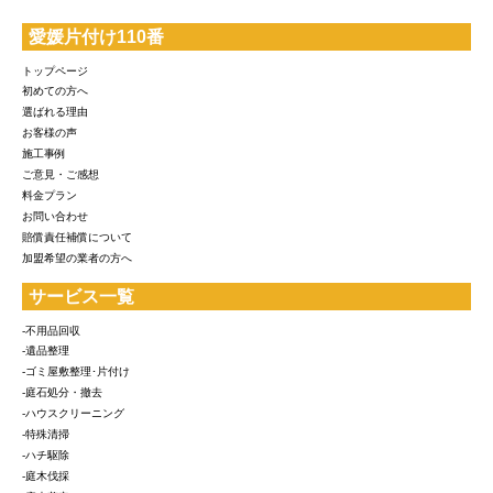
愛媛片付け110番
トップページ
初めての方へ
選ばれる理由
お客様の声
施工事例
ご意見・ご感想
料金プラン
お問い合わせ
賠償責任補償について
加盟希望の業者の方へ
サービス一覧
-不用品回収
-遺品整理
-ゴミ屋敷整理･片付け
-庭石処分・撤去
-ハウスクリーニング
-特殊清掃
-ハチ駆除
-庭木伐採