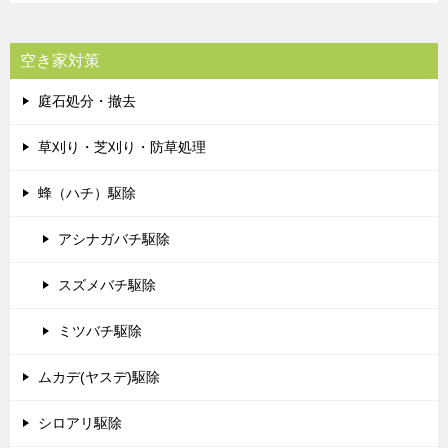
空き家対策
庭石処分・撤去
草刈り・芝刈り・防草処理
蜂（ハチ）駆除
アシナガバチ駆除
スズメバチ駆除
ミツバチ駆除
ムカデ(ヤスデ)駆除
シロアリ駆除