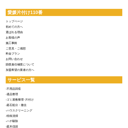
愛媛片付け110番
トップページ
初めての方へ
選ばれる理由
お客様の声
施工事例
ご意見・ご感想
料金プラン
お問い合わせ
賠償責任補償について
加盟希望の業者の方へ
サービス一覧
-不用品回収
-遺品整理
-ゴミ屋敷整理･片付け
-庭石処分・撤去
-ハウスクリーニング
-特殊清掃
-ハチ駆除
-庭木伐採