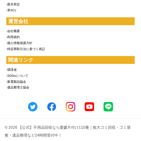
-庭木剪定
-草刈り
運営会社
-会社概要
-利用規約
-個人情報保護方針
-特定商取引法に基づく表記
関連リンク
-環境省
-SDGsについて
-家電製品協会
-遺品整理士協会
© 2026 【公式】不用品回収なら愛媛片付け110番｜粗大ゴミ回収・ゴミ屋
敷・遺品整理など24時間受付中！