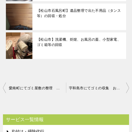
【松山市石風呂町】遺品整理で出た不用品（タンス
等）の回収・処分
【松山市】洗濯機、炬燵、お風呂の蓋、小型家電、
ゴミ箱等の回収
投
愛南町にてゴミ屋敷の整理 お客様の声
宇和島市にてゴミの収集 お客様の声
稿
ナ
ビ
サービス一覧情報
ゲ
片付け・掃除代行