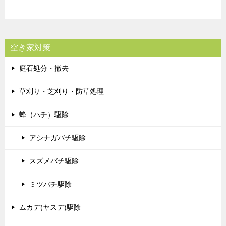
空き家対策
庭石処分・撤去
草刈り・芝刈り・防草処理
蜂（ハチ）駆除
アシナガバチ駆除
スズメバチ駆除
ミツバチ駆除
ムカデ(ヤスデ)駆除