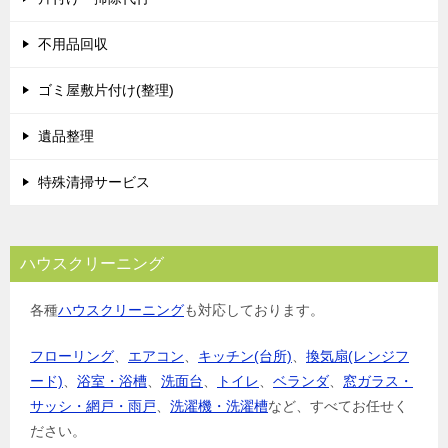
ー
シ
不用品回収
ョ
ゴミ屋敷片付け(整理)
ン
遺品整理
特殊清掃サービス
ハウスクリーニング
各種
ハウスクリーニング
も対応しております。
フローリング
、
エアコン
、
キッチン(台所)
、
換気扇(レンジフ
ード)
、
浴室・浴槽
、
洗面台
、
トイレ
、
ベランダ
、
窓ガラス・
サッシ・網戸・雨戸
、
洗濯機・洗濯槽
など、すべてお任せく
ださい。