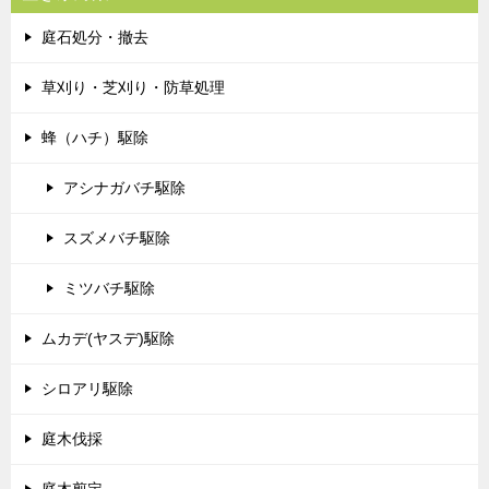
庭石処分・撤去
草刈り・芝刈り・防草処理
蜂（ハチ）駆除
アシナガバチ駆除
スズメバチ駆除
ミツバチ駆除
ムカデ(ヤスデ)駆除
シロアリ駆除
庭木伐採