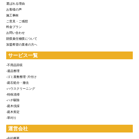
選ばれる理由
お客様の声
施工事例
ご意見・ご感想
料金プラン
お問い合わせ
賠償責任補償について
加盟希望の業者の方へ
サービス一覧
-不用品回収
-遺品整理
-ゴミ屋敷整理･片付け
-庭石処分・撤去
-ハウスクリーニング
-特殊清掃
-ハチ駆除
-庭木伐採
-庭木剪定
-草刈り
運営会社
-会社概要