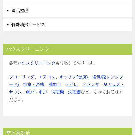
ン
遺品整理
特殊清掃サービス
ハウスクリーニング
各種
ハウスクリーニング
も対応しております。
フローリング
、
エアコン
、
キッチン(台所)
、
換気扇(レンジフ
ード)
、
浴室・浴槽
、
洗面台
、
トイレ
、
ベランダ
、
窓ガラス・
サッシ・網戸・雨戸
、
洗濯機・洗濯槽
など、すべてお任せく
ださい。
空き家対策