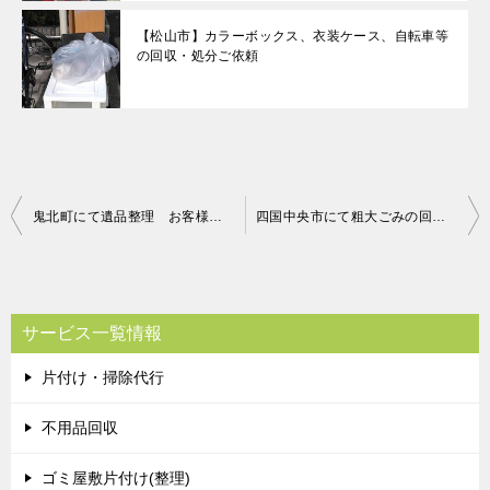
【松山市】カラーボックス、衣装ケース、自転車等
の回収・処分ご依頼
投
鬼北町にて遺品整理 お客様の声
四国中央市にて粗大ごみの回収 お客様の声
稿
ナ
ビ
サービス一覧情報
ゲ
片付け・掃除代行
ー
シ
不用品回収
ョ
ゴミ屋敷片付け(整理)