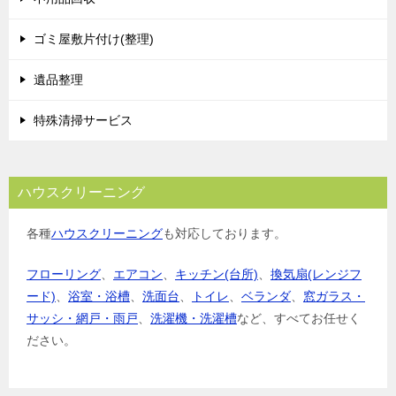
ゴミ屋敷片付け(整理)
遺品整理
特殊清掃サービス
ハウスクリーニング
各種
ハウスクリーニング
も対応しております。
フローリング
、
エアコン
、
キッチン(台所)
、
換気扇(レンジフ
ード)
、
浴室・浴槽
、
洗面台
、
トイレ
、
ベランダ
、
窓ガラス・
サッシ・網戸・雨戸
、
洗濯機・洗濯槽
など、すべてお任せく
ださい。