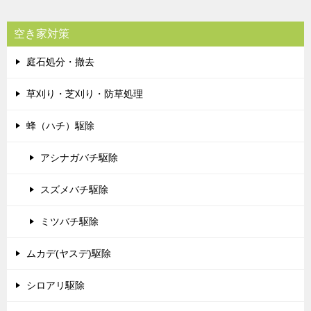
空き家対策
庭石処分・撤去
草刈り・芝刈り・防草処理
蜂（ハチ）駆除
アシナガバチ駆除
スズメバチ駆除
ミツバチ駆除
ムカデ(ヤスデ)駆除
シロアリ駆除