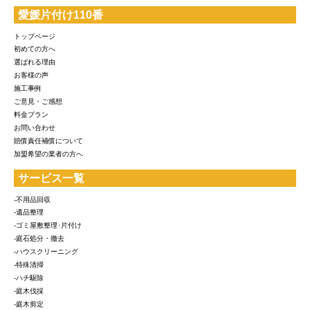
愛媛片付け110番
トップページ
初めての方へ
選ばれる理由
お客様の声
施工事例
ご意見・ご感想
料金プラン
お問い合わせ
賠償責任補償について
加盟希望の業者の方へ
サービス一覧
-不用品回収
-遺品整理
-ゴミ屋敷整理･片付け
-庭石処分・撤去
-ハウスクリーニング
-特殊清掃
-ハチ駆除
-庭木伐採
-庭木剪定