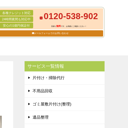
各種クレジット対応
0120-538-902
24時間夜間も対応中
安心の1億円保証付
無料
見積り
です。お気軽にご相談ください！
メールフォームでのお問い合わせ
サービス一覧情報
片付け・掃除代行
不用品回収
ゴミ屋敷片付け(整理)
遺品整理