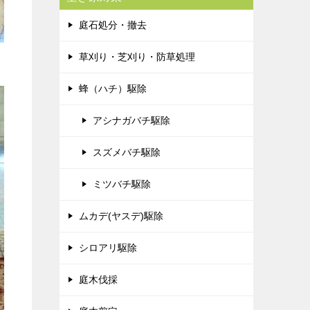
庭石処分・撤去
草刈り・芝刈り・防草処理
蜂（ハチ）駆除
アシナガバチ駆除
スズメバチ駆除
ミツバチ駆除
ムカデ(ヤスデ)駆除
シロアリ駆除
庭木伐採