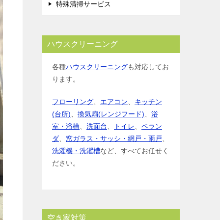
特殊清掃サービス
ハウスクリーニング
各種
ハウスクリーニング
も対応してお
ります。
フローリング
、
エアコン
、
キッチン
(台所)
、
換気扇(レンジフード)
、
浴
室・浴槽
、
洗面台
、
トイレ
、
ベラン
ダ
、
窓ガラス・サッシ・網戸・雨戸
、
洗濯機・洗濯槽
など、すべてお任せく
ださい。
空き家対策