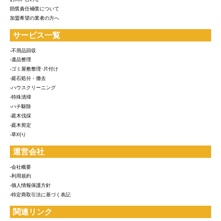
賠償責任補償について
加盟希望の業者の方へ
サービス一覧
-不用品回収
-遺品整理
-ゴミ屋敷整理･片付け
-庭石処分・撤去
-ハウスクリーニング
-特殊清掃
-ハチ駆除
-庭木伐採
-庭木剪定
-草刈り
運営会社
-会社概要
-利用規約
-個人情報保護方針
-特定商取引法に基づく表記
関連リンク