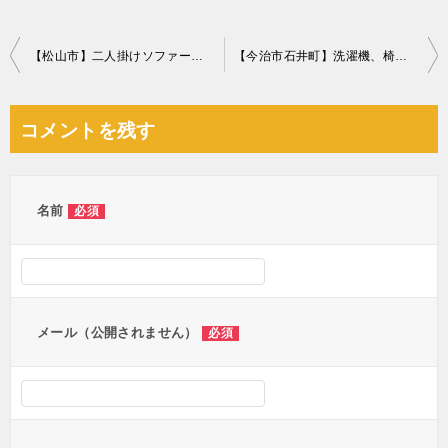
投
【松山市】二人掛けソファーの回収・処分ご依頼 お客様の声
【今治市石井町】洗濯機、椅子、一般ごみの回収・処分ご依頼
稿
ナ
コメントを残す
ビ
ゲ
ー
名前
必須
シ
ョ
ン
メール（公開されません）
必須