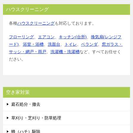
ハウスクリーニング
各種
ハウスクリーニング
も対応しております。
フローリング
、
エアコン
、
キッチン(台所)
、
換気扇(レンジフ
ード)
、
浴室・浴槽
、
洗面台
、
トイレ
、
ベランダ
、
窓ガラス・
サッシ・網戸・雨戸
、
洗濯機・洗濯槽
など、すべてお任せく
ださい。
空き家対策
庭石処分・撤去
草刈り・芝刈り・防草処理
蜂（ハチ）駆除