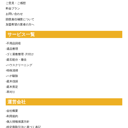
ご意見・ご感想
料金プラン
お問い合わせ
賠償責任補償について
加盟希望の業者の方へ
サービス一覧
-不用品回収
-遺品整理
-ゴミ屋敷整理･片付け
-庭石処分・撤去
-ハウスクリーニング
-特殊清掃
-ハチ駆除
-庭木伐採
-庭木剪定
-草刈り
運営会社
-会社概要
-利用規約
-個人情報保護方針
-特定商取引法に基づく表記