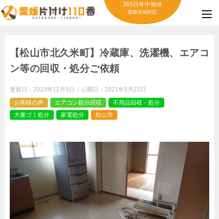
365日年中無休
愛媛全域対応
【松山市北久米町】冷蔵庫、洗濯機、エアコ
ン等の回収・処分ご依頼
更新日：
2023年12月5日
公開日：
2021年5月22日
お客様の声
エアコン処分回収
不用品回収・処分
大量ゴミ処分
家電処分
松山市