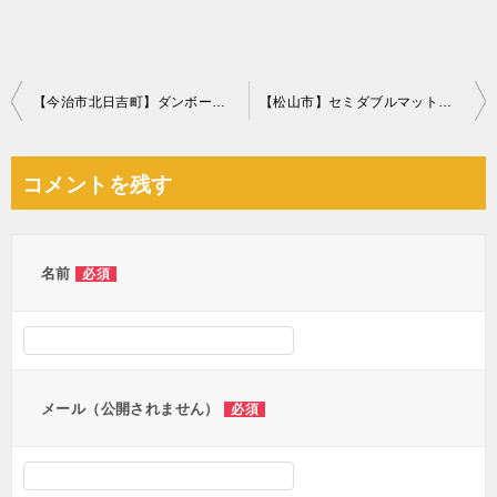
投
【今治市北日吉町】ダンボール、布団の回収・処分ご依頼 お客様の声
【松山市】セミダブルマットレスの回収・処分ご依頼 お客様の声
稿
ナ
コメントを残す
ビ
ゲ
ー
名前
必須
シ
ョ
ン
メール（公開されません）
必須