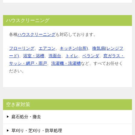
ハウスクリーニング
各種
ハウスクリーニング
も対応しております。
フローリング
、
エアコン
、
キッチン(台所)
、
換気扇(レンジフ
ード)
、
浴室・浴槽
、
洗面台
、
トイレ
、
ベランダ
、
窓ガラス・
サッシ・網戸・雨戸
、
洗濯機・洗濯槽
など、すべてお任せく
ださい。
空き家対策
庭石処分・撤去
草刈り・芝刈り・防草処理