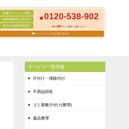
各種クレジット対応
0120-538-902
24時間夜間も対応中
安心の1億円保証付
無料
見積り
です。お気軽にご相談ください！
メールフォームでのお問い合わせ
サービス一覧情報
片付け・掃除代行
不用品回収
ゴミ屋敷片付け(整理)
遺品整理