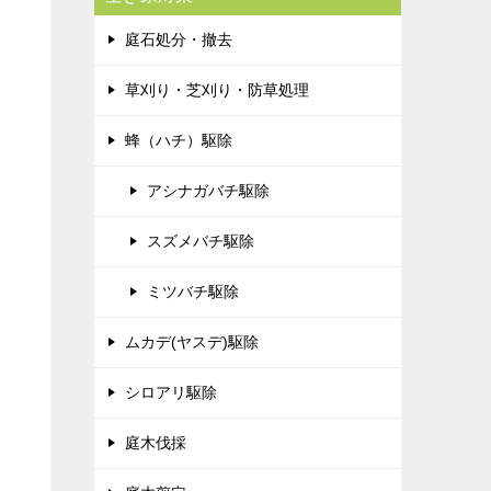
庭石処分・撤去
草刈り・芝刈り・防草処理
蜂（ハチ）駆除
アシナガバチ駆除
スズメバチ駆除
ミツバチ駆除
ムカデ(ヤスデ)駆除
シロアリ駆除
庭木伐採