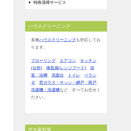
特殊清掃サービス
ハウスクリーニング
各種
ハウスクリーニング
も対応してお
ります。
フローリング
、
エアコン
、
キッチン
(台所)
、
換気扇(レンジフード)
、
浴
室・浴槽
、
洗面台
、
トイレ
、
ベラン
ダ
、
窓ガラス・サッシ・網戸・雨戸
、
洗濯機・洗濯槽
など、すべてお任せく
ださい。
空き家対策