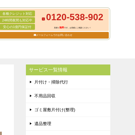
各種クレジット対応
0120-538-902
24時間夜間も対応中
安心の1億円保証付
無料
見積り
です。お気軽にご相談ください！
メールフォームでのお問い合わせ
サービス一覧情報
片付け・掃除代行
不用品回収
ゴミ屋敷片付け(整理)
遺品整理