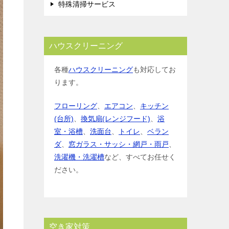
特殊清掃サービス
ハウスクリーニング
各種
ハウスクリーニング
も対応してお
ります。
フローリング
、
エアコン
、
キッチン
(台所)
、
換気扇(レンジフード)
、
浴
室・浴槽
、
洗面台
、
トイレ
、
ベラン
ダ
、
窓ガラス・サッシ・網戸・雨戸
、
洗濯機・洗濯槽
など、すべてお任せく
ださい。
空き家対策