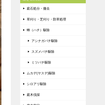
庭石処分・撤去
草刈り・芝刈り・防草処理
蜂（ハチ）駆除
アシナガバチ駆除
スズメバチ駆除
ミツバチ駆除
ムカデ(ヤスデ)駆除
シロアリ駆除
庭木伐採