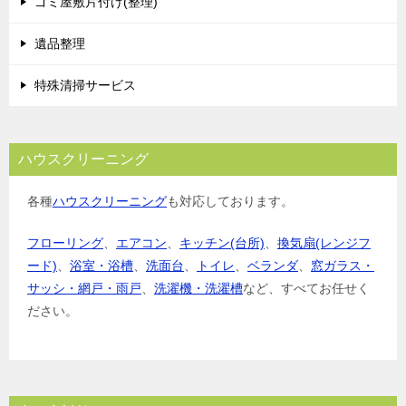
ゴミ屋敷片付け(整理)
遺品整理
特殊清掃サービス
ハウスクリーニング
各種
ハウスクリーニング
も対応しております。
フローリング
、
エアコン
、
キッチン(台所)
、
換気扇(レンジフ
ード)
、
浴室・浴槽
、
洗面台
、
トイレ
、
ベランダ
、
窓ガラス・
サッシ・網戸・雨戸
、
洗濯機・洗濯槽
など、すべてお任せく
ださい。