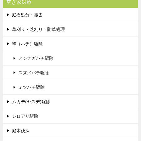
空き家対策
庭石処分・撤去
草刈り・芝刈り・防草処理
蜂（ハチ）駆除
アシナガバチ駆除
スズメバチ駆除
ミツバチ駆除
ムカデ(ヤスデ)駆除
シロアリ駆除
庭木伐採