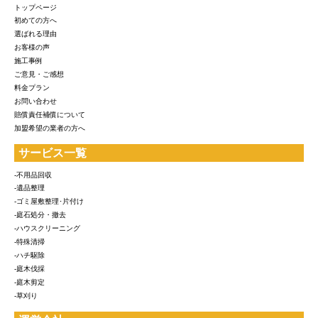
トップページ
初めての方へ
選ばれる理由
お客様の声
施工事例
ご意見・ご感想
料金プラン
お問い合わせ
賠償責任補償について
加盟希望の業者の方へ
サービス一覧
-不用品回収
-遺品整理
-ゴミ屋敷整理･片付け
-庭石処分・撤去
-ハウスクリーニング
-特殊清掃
-ハチ駆除
-庭木伐採
-庭木剪定
-草刈り