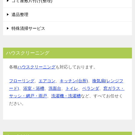
ゴミ屋敷片付け(整理)
遺品整理
特殊清掃サービス
ハウスクリーニング
各種
ハウスクリーニング
も対応しております。
フローリング
、
エアコン
、
キッチン(台所)
、
換気扇(レンジフ
ード)
、
浴室・浴槽
、
洗面台
、
トイレ
、
ベランダ
、
窓ガラス・
サッシ・網戸・雨戸
、
洗濯機・洗濯槽
など、すべてお任せく
ださい。