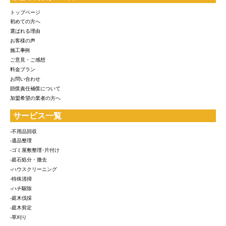
トップページ
初めての方へ
選ばれる理由
お客様の声
施工事例
ご意見・ご感想
料金プラン
お問い合わせ
賠償責任補償について
加盟希望の業者の方へ
サービス一覧
-不用品回収
-遺品整理
-ゴミ屋敷整理･片付け
-庭石処分・撤去
-ハウスクリーニング
-特殊清掃
-ハチ駆除
-庭木伐採
-庭木剪定
-草刈り