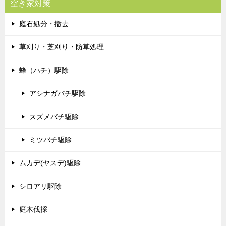
空き家対策
庭石処分・撤去
草刈り・芝刈り・防草処理
蜂（ハチ）駆除
アシナガバチ駆除
スズメバチ駆除
ミツバチ駆除
ムカデ(ヤスデ)駆除
シロアリ駆除
庭木伐採