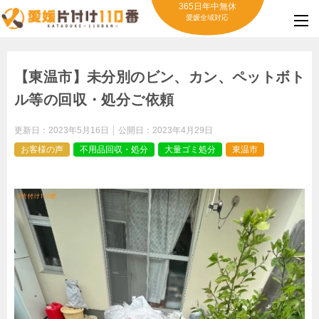
365日年中無休
愛媛全域対応
【東温市】未分別のビン、カン、ペットボト
ル等の回収・処分ご依頼
更新日：
2023年5月16日
公開日：
2023年4月29日
お客様の声
不用品回収・処分
大量ゴミ処分
東温市