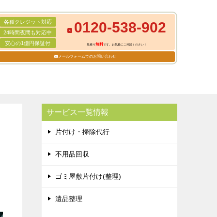
各種クレジット対応
0120-538-902
24時間夜間も対応中
安心の1億円保証付
無料
見積り
です。お気軽にご相談ください！
メールフォームでのお問い合わせ
サービス一覧情報
片付け・掃除代行
不用品回収
ゴミ屋敷片付け(整理)
遺品整理