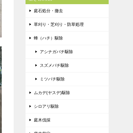
庭石処分・撤去
草刈り・芝刈り・防草処理
蜂（ハチ）駆除
アシナガバチ駆除
スズメバチ駆除
ミツバチ駆除
ムカデ(ヤスデ)駆除
シロアリ駆除
庭木伐採