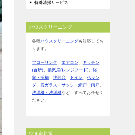
特殊清掃サービス
ハウスクリーニング
各種
ハウスクリーニング
も対応してお
ります。
フローリング
、
エアコン
、
キッチン
(台所)
、
換気扇(レンジフード)
、
浴
室・浴槽
、
洗面台
、
トイレ
、
ベラン
ダ
、
窓ガラス・サッシ・網戸・雨戸
、
洗濯機・洗濯槽
など、すべてお任せく
ださい。
空き家対策