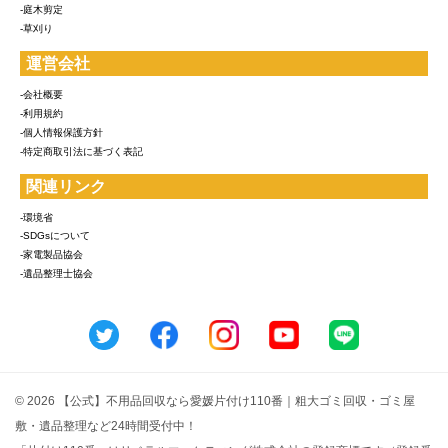
-庭木剪定
-草刈り
運営会社
-会社概要
-利用規約
-個人情報保護方針
-特定商取引法に基づく表記
関連リンク
-環境省
-SDGsについて
-家電製品協会
-遺品整理士協会
© 2026 【公式】不用品回収なら愛媛片付け110番｜粗大ゴミ回収・ゴミ屋
敷・遺品整理など24時間受付中！