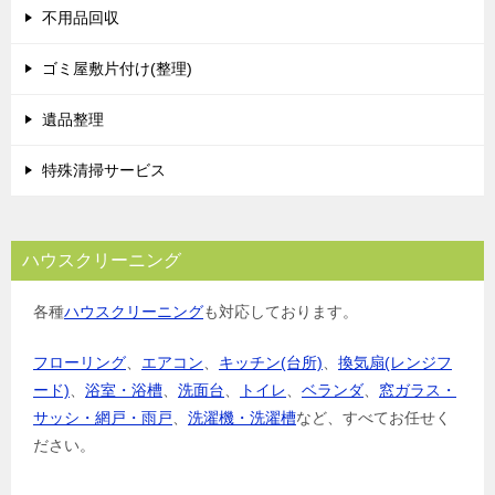
不用品回収
ゴミ屋敷片付け(整理)
遺品整理
特殊清掃サービス
ハウスクリーニング
各種
ハウスクリーニング
も対応しております。
フローリング
、
エアコン
、
キッチン(台所)
、
換気扇(レンジフ
ード)
、
浴室・浴槽
、
洗面台
、
トイレ
、
ベランダ
、
窓ガラス・
サッシ・網戸・雨戸
、
洗濯機・洗濯槽
など、すべてお任せく
ださい。