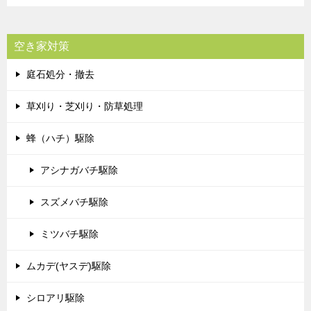
空き家対策
庭石処分・撤去
草刈り・芝刈り・防草処理
蜂（ハチ）駆除
アシナガバチ駆除
スズメバチ駆除
ミツバチ駆除
ムカデ(ヤスデ)駆除
シロアリ駆除