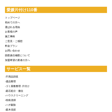
愛媛片付け110番
トップページ
初めての方へ
選ばれる理由
お客様の声
施工事例
ご意見・ご感想
料金プラン
お問い合わせ
賠償責任補償について
加盟希望の業者の方へ
サービス一覧
-不用品回収
-遺品整理
-ゴミ屋敷整理･片付け
-庭石処分・撤去
-ハウスクリーニング
-特殊清掃
-ハチ駆除
-庭木伐採