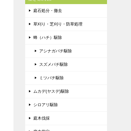
庭石処分・撤去
草刈り・芝刈り・防草処理
蜂（ハチ）駆除
アシナガバチ駆除
スズメバチ駆除
ミツバチ駆除
ムカデ(ヤスデ)駆除
シロアリ駆除
庭木伐採