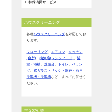
特殊清掃サービス
ハウスクリーニング
各種
ハウスクリーニング
も対応してお
ります。
フローリング
、
エアコン
、
キッチン
(台所)
、
換気扇(レンジフード)
、
浴
室・浴槽
、
洗面台
、
トイレ
、
ベラン
ダ
、
窓ガラス・サッシ・網戸・雨戸
、
洗濯機・洗濯槽
など、すべてお任せく
ださい。
空き家対策