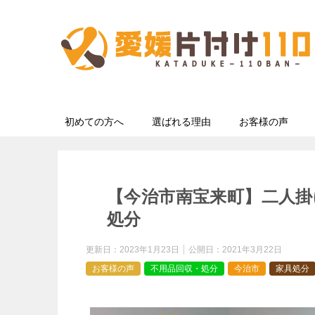
初めての方へ
選ばれる理由
お客様の声
【今治市南宝来町】二人
処分
更新日：
2023年1月23日
公開日：
2021年3月22日
お客様の声
不用品回収・処分
今治市
家具処分