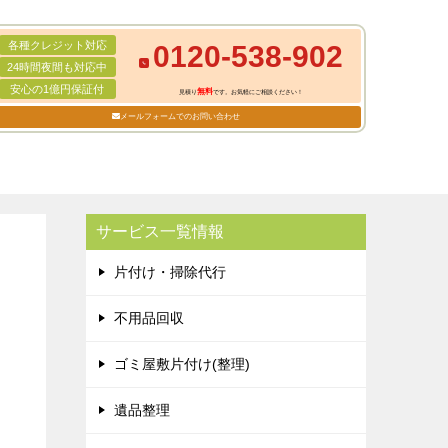
各種クレジット対応
0120-538-902
24時間夜間も対応中
安心の1億円保証付
無料
見積り
です。お気軽にご相談ください！
メールフォームでのお問い合わせ
サービス一覧情報
片付け・掃除代行
不用品回収
ゴミ屋敷片付け(整理)
遺品整理