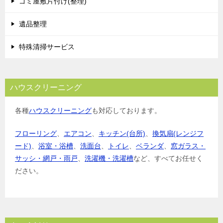
ゴミ屋敷片付け(整理)
遺品整理
特殊清掃サービス
ハウスクリーニング
各種
ハウスクリーニング
も対応しております。
フローリング
、
エアコン
、
キッチン(台所)
、
換気扇(レンジフ
ード)
、
浴室・浴槽
、
洗面台
、
トイレ
、
ベランダ
、
窓ガラス・
サッシ・網戸・雨戸
、
洗濯機・洗濯槽
など、すべてお任せく
ださい。