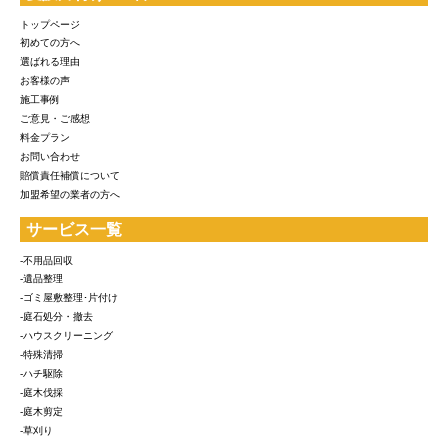
トップページ
初めての方へ
選ばれる理由
お客様の声
施工事例
ご意見・ご感想
料金プラン
お問い合わせ
賠償責任補償について
加盟希望の業者の方へ
サービス一覧
-不用品回収
-遺品整理
-ゴミ屋敷整理･片付け
-庭石処分・撤去
-ハウスクリーニング
-特殊清掃
-ハチ駆除
-庭木伐採
-庭木剪定
-草刈り