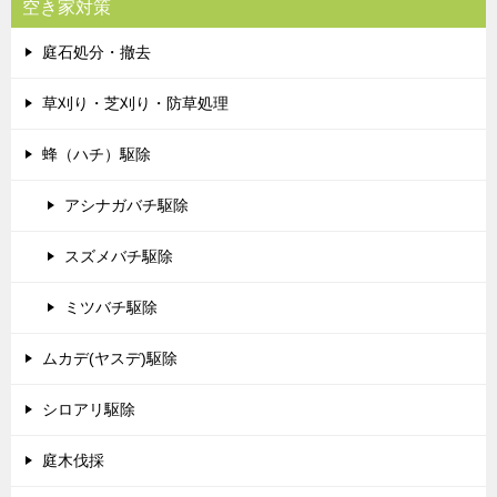
空き家対策
庭石処分・撤去
草刈り・芝刈り・防草処理
蜂（ハチ）駆除
アシナガバチ駆除
スズメバチ駆除
ミツバチ駆除
ムカデ(ヤスデ)駆除
シロアリ駆除
庭木伐採