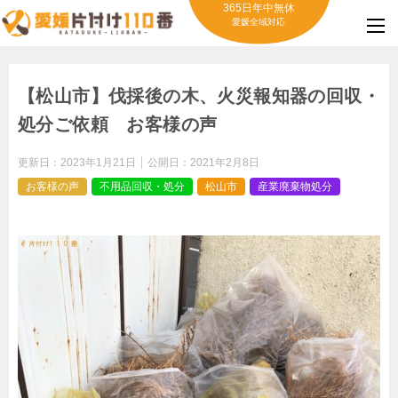
365日年中無休
愛媛全域対応
【松山市】伐採後の木、火災報知器の回収・
処分ご依頼 お客様の声
更新日：
2023年1月21日
公開日：
2021年2月8日
お客様の声
不用品回収・処分
松山市
産業廃棄物処分