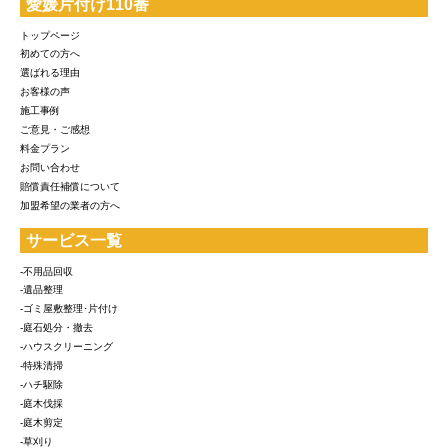
愛媛片付け110番
トップページ
初めての方へ
選ばれる理由
お客様の声
施工事例
ご意見・ご感想
料金プラン
お問い合わせ
賠償責任補償について
加盟希望の業者の方へ
サービス一覧
-不用品回収
-遺品整理
-ゴミ屋敷整理･片付け
-庭石処分・撤去
-ハウスクリーニング
-特殊清掃
-ハチ駆除
-庭木伐採
-庭木剪定
-草刈り