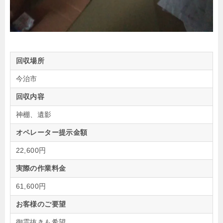
回収場所
今治市
回収内容
神棚、遺影
オペレーター提示金額
22,600円
実際の作業料金
61,600円
お客様のご要望
御霊抜きも希望