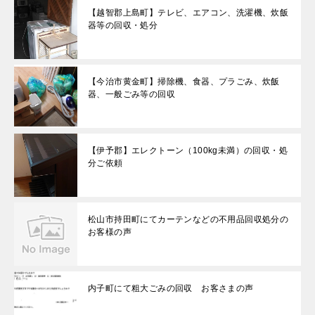
【越智郡上島町】テレビ、エアコン、洗濯機、炊飯
器等の回収・処分
【今治市黄金町】掃除機、食器、プラごみ、炊飯
器、一般ごみ等の回収
【伊予郡】エレクトーン（100kg未満）の回収・処
分ご依頼
松山市持田町にてカーテンなどの不用品回収処分の
お客様の声
内子町にて粗大ごみの回収 お客さまの声