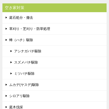
空き家対策
庭石処分・撤去
草刈り・芝刈り・防草処理
蜂（ハチ）駆除
アシナガバチ駆除
スズメバチ駆除
ミツバチ駆除
ムカデ(ヤスデ)駆除
シロアリ駆除
庭木伐採