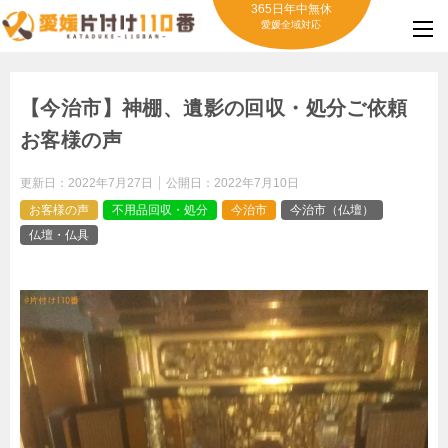
365日年中無休
愛媛全域対応
【今治市】神棚、遺影の回収・処分ご依頼
お客様の声
更新日：
2022年7月27日
公開日：
2022年7月10日
お客様の声
不用品回収・処分
今治市
今治市（仏壇）
仏壇・仏具