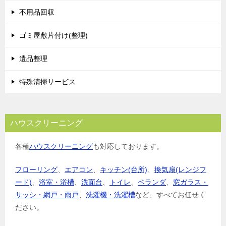
シ
不用品回収
ョ
ゴミ屋敷片付け(整理)
ン
遺品整理
特殊清掃サービス
ハウスクリーニング
各種
ハウスクリーニング
も対応しております。
フローリング
、
エアコン
、
キッチン(台所)
、
換気扇(レンジフ
ード)
、
浴室・浴槽
、
洗面台
、
トイレ
、
ベランダ
、
窓ガラス・
サッシ・網戸・雨戸
、
洗濯機・洗濯槽
など、すべてお任せく
ださい。