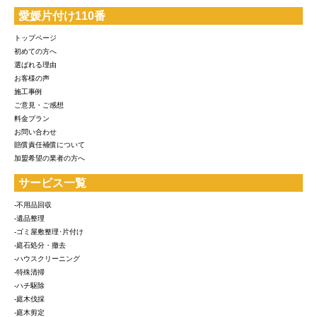
愛媛片付け110番
トップページ
初めての方へ
選ばれる理由
お客様の声
施工事例
ご意見・ご感想
料金プラン
お問い合わせ
賠償責任補償について
加盟希望の業者の方へ
サービス一覧
-不用品回収
-遺品整理
-ゴミ屋敷整理･片付け
-庭石処分・撤去
-ハウスクリーニング
-特殊清掃
-ハチ駆除
-庭木伐採
-庭木剪定