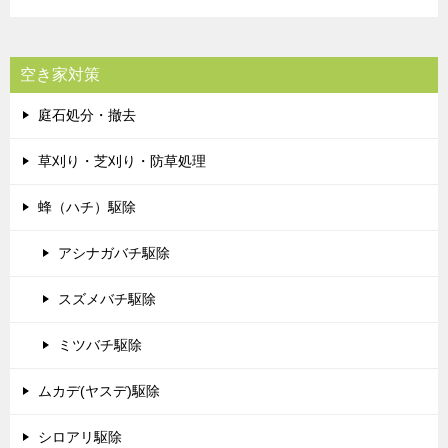
空き家対策
庭石処分・撤去
草刈り・芝刈り・防草処理
蜂（ハチ）駆除
アシナガバチ駆除
スズメバチ駆除
ミツバチ駆除
ムカデ(ヤスデ)駆除
シロアリ駆除