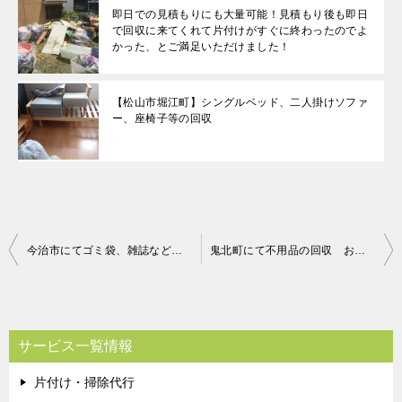
即日での見積もりにも大量可能！見積もり後も即日
で回収に来てくれて片付けがすぐに終わったのでよ
かった、とご満足いただけました！
【松山市堀江町】シングルベッド、二人掛けソファ
ー、座椅子等の回収
投
今治市にてゴミ袋、雑誌などの回収処分 お客様の声
鬼北町にて不用品の回収 お客様の声
稿
ナ
ビ
サービス一覧情報
ゲ
片付け・掃除代行
ー