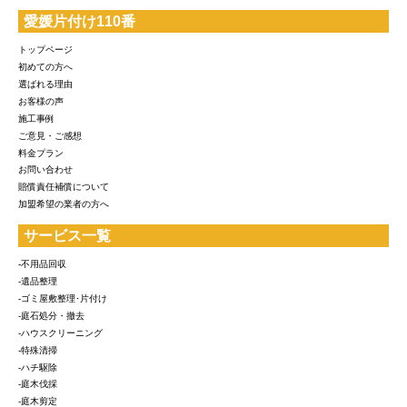
愛媛片付け110番
トップページ
初めての方へ
選ばれる理由
お客様の声
施工事例
ご意見・ご感想
料金プラン
お問い合わせ
賠償責任補償について
加盟希望の業者の方へ
サービス一覧
-不用品回収
-遺品整理
-ゴミ屋敷整理･片付け
-庭石処分・撤去
-ハウスクリーニング
-特殊清掃
-ハチ駆除
-庭木伐採
-庭木剪定