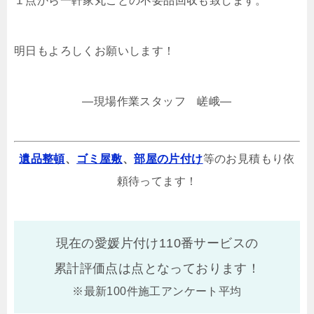
１点から一軒家丸ごとの不要品回収も致します。
明日もよろしくお願いします！
—現場作業スタッフ 嵯峨—
遺品整頓
、
ゴミ屋敷
、
部屋の片付け
等のお見積もり依
頼待ってます！
現在の愛媛片付け110番サービスの
累計評価点は
点となっております！
※最新100件施工アンケート平均