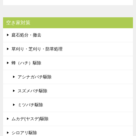
空き家対策
庭石処分・撤去
草刈り・芝刈り・防草処理
蜂（ハチ）駆除
アシナガバチ駆除
スズメバチ駆除
ミツバチ駆除
ムカデ(ヤスデ)駆除
シロアリ駆除