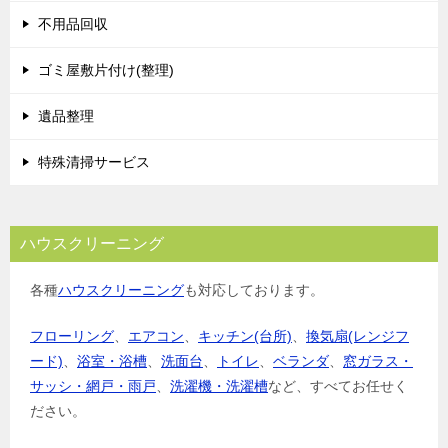
シ
不用品回収
ョ
ゴミ屋敷片付け(整理)
ン
遺品整理
特殊清掃サービス
ハウスクリーニング
各種
ハウスクリーニング
も対応しております。
フローリング
、
エアコン
、
キッチン(台所)
、
換気扇(レンジフ
ード)
、
浴室・浴槽
、
洗面台
、
トイレ
、
ベランダ
、
窓ガラス・
サッシ・網戸・雨戸
、
洗濯機・洗濯槽
など、すべてお任せく
ださい。