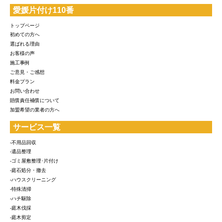
愛媛片付け110番
トップページ
初めての方へ
選ばれる理由
お客様の声
施工事例
ご意見・ご感想
料金プラン
お問い合わせ
賠償責任補償について
加盟希望の業者の方へ
サービス一覧
-不用品回収
-遺品整理
-ゴミ屋敷整理･片付け
-庭石処分・撤去
-ハウスクリーニング
-特殊清掃
-ハチ駆除
-庭木伐採
-庭木剪定