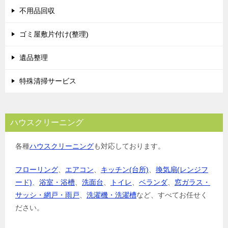
不用品回収
ゴミ屋敷片付け(整理)
遺品整理
特殊清掃サービス
ハウスクリーニング
各種
ハウスクリーニング
も対応しております。
フローリング
、
エアコン
、
キッチン(台所)
、
換気扇(レンジフ
ード)
、
浴室・浴槽
、
洗面台
、
トイレ
、
ベランダ
、
窓ガラス・
サッシ・網戸・雨戸
、
洗濯機・洗濯槽
など、すべてお任せく
ださい。