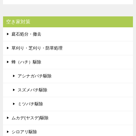
空き家対策
庭石処分・撤去
草刈り・芝刈り・防草処理
蜂（ハチ）駆除
アシナガバチ駆除
スズメバチ駆除
ミツバチ駆除
ムカデ(ヤスデ)駆除
シロアリ駆除